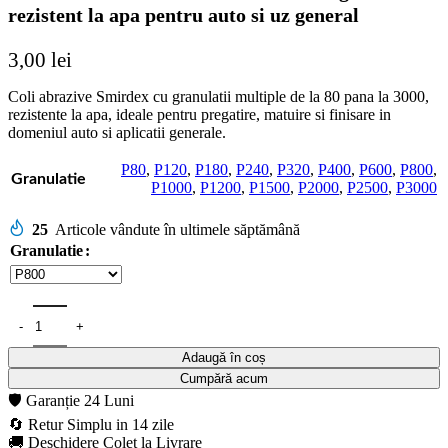
rezistent la apa pentru auto si uz general
3,00
lei
Coli abrazive Smirdex cu granulatii multiple de la 80 pana la 3000,
rezistente la apa, ideale pentru pregatire, matuire si finisare in
domeniul auto si aplicatii generale.
P80
,
P120
,
P180
,
P240
,
P320
,
P400
,
P600
,
P800
,
Granulatie
P1000
,
P1200
,
P1500
,
P2000
,
P2500
,
P3000
25
Articole vândute în ultimele săptămână
Granulatie
Adaugă în coș
Cumpără acum
🛡️ Garanție 24 Luni
🔄 Retur Simplu in 14 zile
🚚 Deschidere Colet la Livrare