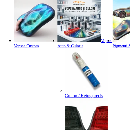
Vopsea
Vopsea Custom
Auto & Culori
Pigmenti &
Creion / Retuș precis