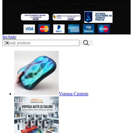
© 2026 Custom Colors. Toate drepturile rezervate. Site operat de
SC MAYAELL CUSTOM SRL.
Închide
Vopsea Custom