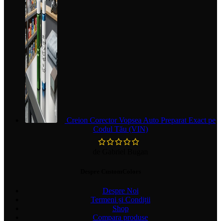
Creion Corector Vopsea Auto Preparat Exact pe
Codul Tău (VIN)
de Gabriel Bugan
Despre CustomColors
Despre Noi
Termeni și Condiții
Shop
Compara produse