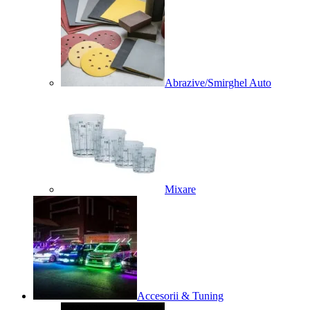
Abrazive/Smirghel Auto
Mixare
Accesorii & Tuning