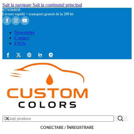
Salt la navigare
Salt la conținutul principal
0774584939
Livrare rapidă + transport gratuit de la 299 lei
Newsletter
Contact
FAQs
CONECTARE / ÎNREGISTRARE