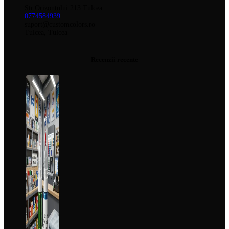
Str.Orizontului 213 Tulcea
0774584939
suport@customcolors.ro
Tulcea, Tulcea
Recenzii recente