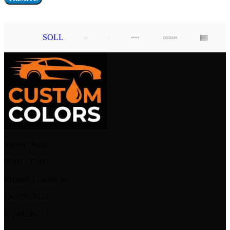
SOLL
Suport clienti
09:00 - 17:00
Mayaell Custom Srl
J36/256/2023
RO48286773