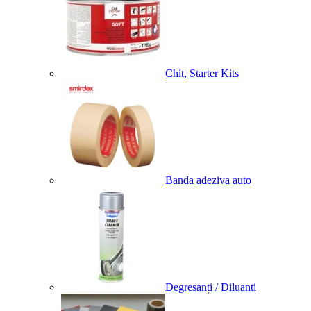
Chit, Starter Kits
Banda adeziva auto
Degresanți / Diluanti