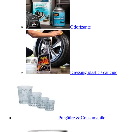
Odorizante
Dressing plastic / cauciuc
Pregătire & Consumabile