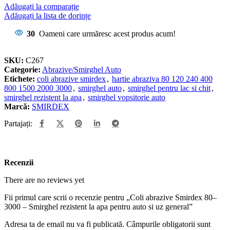
Adăugați la comparație
Adăugați la lista de dorințe
30
Oameni care urmăresc acest produs acum!
SKU:
C267
Categorie:
Abrazive/Smirghel Auto
Etichete:
coli abrazive smirdex
,
hartie abraziva 80 120 240 400
800 1500 2000 3000
,
smirghel auto
,
smirghel pentru lac si chit
,
smirghel rezistent la apa
,
smirghel vopsitorie auto
Marcă:
SMIRDEX
Partajați:
Recenzii
There are no reviews yet
Fii primul care scrii o recenzie pentru „Coli abrazive Smirdex 80–
3000 – Smirghel rezistent la apa pentru auto si uz general”
Adresa ta de email nu va fi publicată.
Câmpurile obligatorii sunt