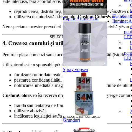
Este interzisă, fără acordul scris al proprietarului:
P
reproducerea, distribuirea, copierea, modificarea, revânzarea or
Electrice 
utilizarea neautorizată a brandului
Custom Colors
sau a materi
Raptor Armor Skin
Iluminat 
Nerespectarea acestor prevederi poate atrage răspundere civilă și/sau 
pen
SELECTAȚI CATEGORIA
LE
4. Crearea contului și utilizarea site-ului
C
pen
Pentru a plasa comenzi sau a accesa anumite funcționalități (istoric com
LE
Utilizatorul este responsabil pentru:
Spray vopsea
furnizarea unor date reale, corecte și actualizate;
păstrarea confidențialității datelor de autentificare;
notificarea imediată a magazinului în caz de suspiciune de utiliz
CustomColors.ro
își rezervă dreptul de a suspenda sau șterge conturi
fraudă sau tentativă de fraudă;
utilizare abuzivă;
încălcarea legislației sau a prezentelor condiții.
Grunduri