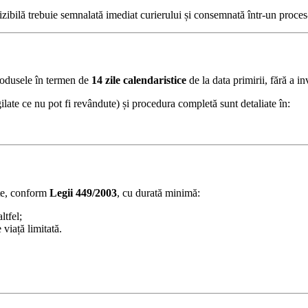
zibilă trebuie semnalată imediat curierului și consemnată într-un proces
produsele în termen de
14 zile calendaristice
de la data primirii, fără a i
gilate ce nu pot fi revândute) și procedura completă sunt detaliate în:
ate, conform
Legii 449/2003
, cu durată minimă:
ltfel;
viață limitată.