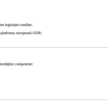
rm legislației române.
a și platforma europeană ODR:
torităților competente: