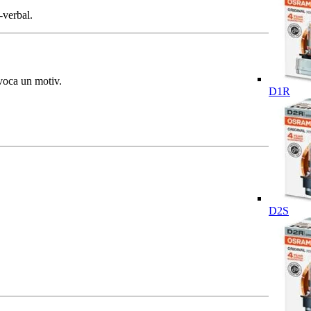
-verbal.
nvoca un motiv.
D1R
D2S