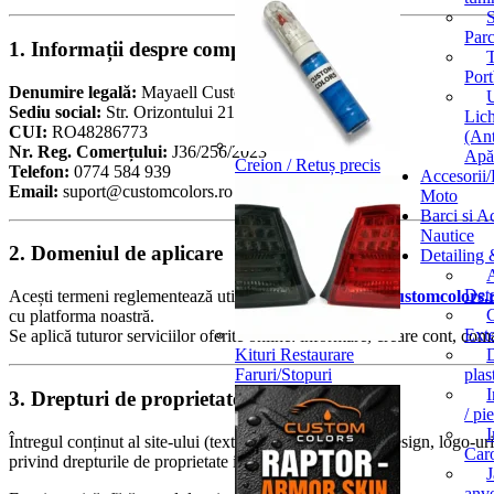
Par
1. Informații despre companie
T
Port
Denumire legală:
Mayaell Custom SRL
U
Sediu social:
Str. Orizontului 213, Tulcea, România
Lic
CUI:
RO48286773
(Ant
Nr. Reg. Comerțului:
J36/256/2023
Apă 
Creion / Retuș precis
Telefon:
0774 584 939
Accesorii
Email:
suport@customcolors.ro
Moto
Barci si A
Nautice
2. Domeniul de aplicare
Detailing 
A
Deta
Acești termeni reglementează utilizarea site-ului
www.customcolors.
C
cu platforma noastră.
Exte
Se aplică tuturor serviciilor oferite online: informare, creare cont, co
Kituri Restaurare
Faruri/Stopuri
plas
I
3. Drepturi de proprietate intelectuală
/ pi
I
Întregul conținut al site-ului (texte, imagini, fotografii, design, logo-u
Caro
privind drepturile de proprietate intelectuală.
anv