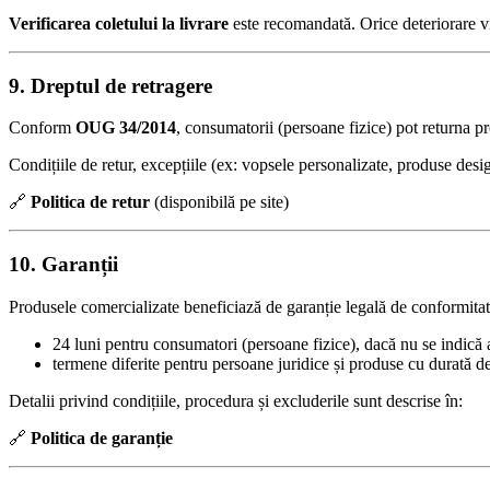
Verificarea coletului la livrare
este recomandată. Orice deteriorare vi
9. Dreptul de retragere
Conform
OUG 34/2014
, consumatorii (persoane fizice) pot returna 
Condițiile de retur, excepțiile (ex: vopsele personalizate, produse desi
🔗
Politica de retur
(disponibilă pe site)
10. Garanții
Produsele comercializate beneficiază de garanție legală de conformit
24 luni pentru consumatori (persoane fizice), dacă nu se indică a
termene diferite pentru persoane juridice și produse cu durată de 
Detalii privind condițiile, procedura și excluderile sunt descrise în:
🔗
Politica de garanție