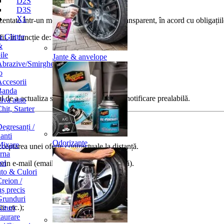
D2S
D3S
X1
rezentate într-un mod cât mai complet și transparent, în acord cu obligați
 Glitter
ii, în funcție de:
&
ile
Jante & anvelope
Abrazive/Smirghel
o
ccesorii
Banda
l de a actualiza sau modifica oferta fără notificare prealabilă.
iva auto
hit, Starter
egresanți /
anti
Odorizante
Mixare
ceptarea unei oferte contractuale la distanță.
arna
oi
 prin e-mail (email de confirmare comandă).
to & Culori
reion /
ș precis
Grunduri
e etc.);
ituri
aurare