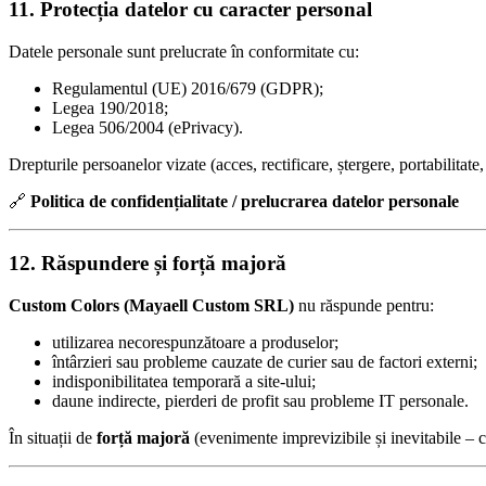
11. Protecția datelor cu caracter personal
Datele personale sunt prelucrate în conformitate cu:
Regulamentul (UE) 2016/679 (GDPR);
Legea 190/2018;
Legea 506/2004 (ePrivacy).
Drepturile persoanelor vizate (acces, rectificare, ștergere, portabilitate,
🔗
Politica de confidențialitate / prelucrarea datelor personale
12. Răspundere și forță majoră
Custom Colors (Mayaell Custom SRL)
nu răspunde pentru:
utilizarea necorespunzătoare a produselor;
întârzieri sau probleme cauzate de curier sau de factori externi;
indisponibilitatea temporară a site-ului;
daune indirecte, pierderi de profit sau probleme IT personale.
În situații de
forță majoră
(evenimente imprevizibile și inevitabile – ca