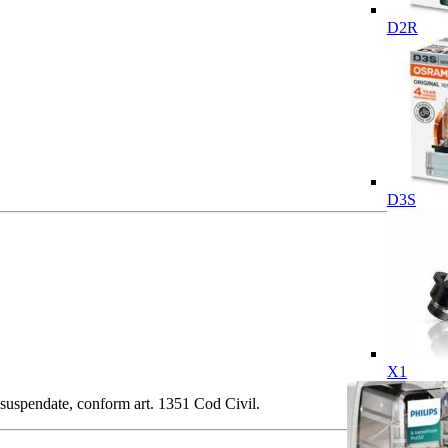
D2R
D3S
X1
 fi suspendate, conform art. 1351 Cod Civil.