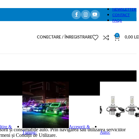
NEWSLETTER
CONTACT
FAQS
0
CONECTARE / ÎNREGISTRARE
0,00
LE
ătire &
Accesorii &
rii și consumabile auto. Prin navigarea sau utilizarea serviciilor
Tuning
Auto
ermeni și Condiții de Utilizare.