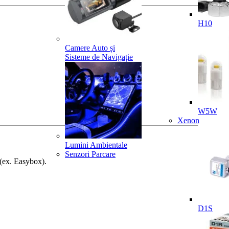
H10
Camere Auto și
Sisteme de Navigație
W5W
Xenon
Lumini Ambientale
Senzori Parcare
 (ex. Easybox).
D1S