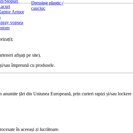
ri/Stopuri
Dressing plastic /
Lacuri
cauciuc
Raptor Armor
n
Spray vopsea
ustom
rizați);
teneri afișați pe site).
l și/sau împreună cu produsele.
 în anumite țări din Uniunea Europeană, prin curieri rapizi și/sau lockere
ocesate în aceeași zi lucrătoare.