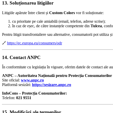
13. Soluționarea litigiilor
Litigiile apărute între client și
Custom Colors
vor fi soluționate:
cu prioritate pe cale amiabilă (email, telefon, adrese scrise);
în caz de eșec, de către instanțele competente din
Tulcea
, confo
Pentru litigii transfrontaliere sau alternative, consumatorii pot utiliz
🔗
https://ec.europa.eu/consumers/odr
14. Contact ANPC
În conformitate cu legislația în vigoare, oferim datele de contact ale au
ANPC – Autoritatea Națională pentru Protecția Consumatorilor
Site oficial:
www.anpc.ro
Platformă sesizări:
https://sesizare.anpc.ro
InfoCons – Protecția Consumatorilor:
Telefon:
021 9551
15. Modificări ale termenilor