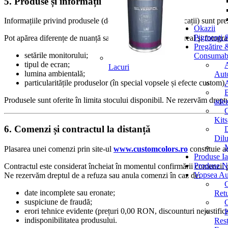
5. Produse și informații
Informațiile privind produsele (descrieri, imagini, specificații) sunt p
Okazii
Pigmenti &
Pot apărea diferențe de nuanță sau aspect între produsul real și fotograf
Pregătire 
setările monitorului;
Consumab
tipul de ecran;
Lacuri
lumina ambientală;
Aut
particularitățile produselor (în special vopsele și efecte custom).
A
Produsele sunt oferite în limita stocului disponibil. Ne rezervăm dreptu
adez
C
Kits
6. Comenzi și contractul la distanță
D
Dilu
Plasarea unei comenzi prin site-ul
www.customcolors.ro
constituie ac
Produse I
Produse N
Contractul este considerat încheiat în momentul confirmării comenzii
Vopsea Au
Ne rezervăm dreptul de a refuza sau anula comenzi în caz de:
C
date incomplete sau eronate;
Retu
suspiciune de fraudă;
erori tehnice evidente (prețuri 0,00 RON, discounturi nejustificat
K
indisponibilitatea produsului.
Rest