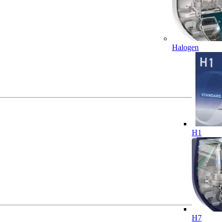
Halogen
H1
H7