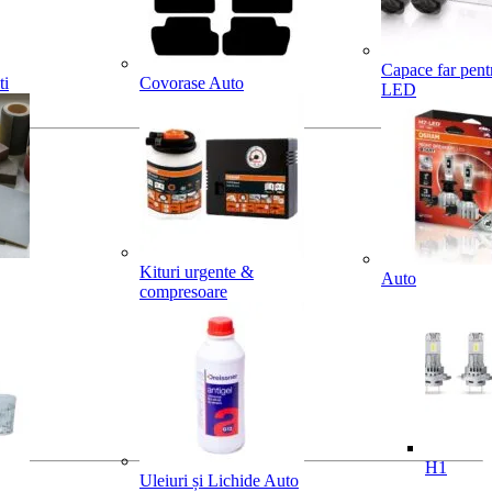
Capace far pent
ti
Covorase Auto
LED
Kituri urgente &
Auto
compresoare
H1
Uleiuri și Lichide Auto