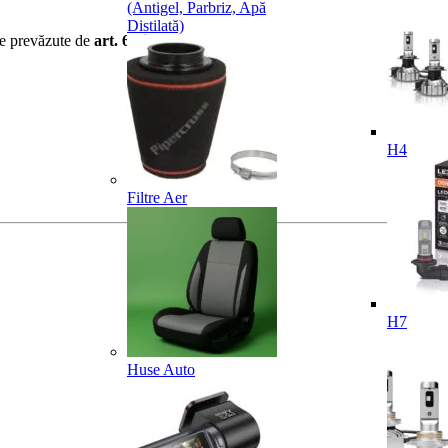
(Antigel, Parbriz, Apă
Distilată)
ile prevăzute de
art. 6 din OUG 34/2014
.
H4
Filtre Aer
H7
Huse Auto