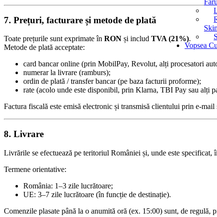
Faru
7. Prețuri, facturare și metode de plată
Ski
Toate prețurile sunt exprimate în
RON
și includ
TVA (21%)
.
Vopsea C
Metode de plată acceptate:
card bancar online (prin MobilPay, Revolut, alți procesatori auto
numerar la livrare (ramburs);
ordin de plată / transfer bancar (pe baza facturii proforme);
rate (acolo unde este disponibil, prin Klarna, TBI Pay sau alți par
Factura fiscală este emisă electronic și transmisă clientului prin e-mai
8. Livrare
Livrările se efectuează pe teritoriul României și, unde este specificat,
Termene orientative:
România: 1–3 zile lucrătoare;
UE: 3–7 zile lucrătoare (în funcție de destinație).
Comenzile plasate până la o anumită oră (ex. 15:00) sunt, de regulă, pr