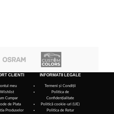
RT CLIENTI
INFORMATII LEGALE
ontul meu
Termeni și Condiții
Wishlist
Politica de
um Cumpar
Confidențialitate
ode de Plata
Politică cookie-uri (UE)
tia Produselor
Politica de Retur