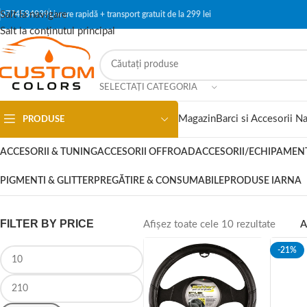
Salt la navigare
0774584939
Livrare rapidă + transport gratuit de la 299 lei
Salt la conținutul principal
SELECTAȚI CATEGORIA
Magazin
Barci si Accesorii N
PRODUSE
ACCESORII & TUNING
ACCESORII OFFROAD
ACCESORII/ECHIPAMEN
PIGMENTI & GLITTER
PREGĂTIRE & CONSUMABILE
PRODUSE IARNA
FILTER BY PRICE
Afișez toate cele 10 rezultate
A
-21%