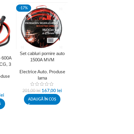
-17%
Set cabluri pornire auto
o 600A
1500A MVM
CG, 3
BBC005MVM, lungime 6
 cleme
Electrice Auto
m, cleme izolate
,
Produse
oduse
Iarna
167,00
lei
201,00
lei
lei
ADAUGĂ ÎN COȘ
Ș