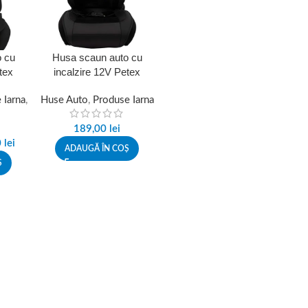
 cu
Husa scaun auto cu
tex
incalzire 12V Petex
tare la
38370004PX, alimentare
 Iarna
,
Huse Auto
bricheta
,
Produse Iarna
189,00
lei
0
lei
ADAUGĂ ÎN COȘ
Ș