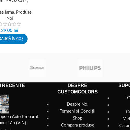
 ml PRO23012,
une rapida iarna
e Iarna
,
Produse
Noi
29,00
lei
DAUGĂ ÎN COȘ
I RECENTE
DESPRE
SUPO
CUSTOMCOLORS
C
Despre Noi
Termeni și Condiții
C
opsea Auto Preparat
Shop
Met
dul Tău (VIN)
Compara produse
Garan