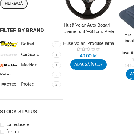
FILTREAZĂ
Husă Volan Auto Bottari –
FILTER BY BRAND
Diametru 37–38 cm, Piele
Husa
Ecologică, Universală
incal
Huse Volan
,
Produse Iarna
Bottari
3
32345B
Huse A
CarGuard
1
40,00
lei
ADAUGĂ ÎN COȘ
Maddox
1
146,
A
Petex
2
Protec
2
STOCK STATUS
La reducere
În stoc