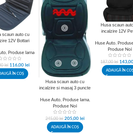
Husa scaun auto
incalzire 12V Pe
 scaun auto cu
33870004PX, alimen
zire 12V Bottari
Huse Auto
priza auto
,
Produse
T, alimentare la
Produse Noi
uto
priza auto
,
Produse Iarna
143,0
187,00
lei
116,00
lei
00
lei
ADAUGĂ ÎN CO
DAUGĂ ÎN COȘ
Husa scaun auto cu
incalzire si masaj 3 puncte
12V Bottari 32346BT
Huse Auto
,
Produse Iarna
,
Produse Noi
205,00
lei
245,00
lei
ADAUGĂ ÎN COȘ