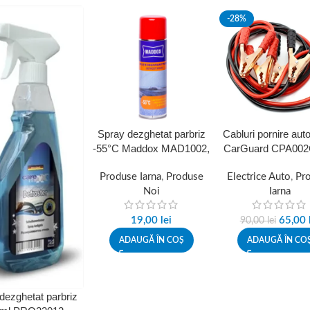
-28%
Spray dezghetat parbriz
Cabluri pornire aut
-55°C Maddox MAD1002,
CarGuard CPA002
500 ml, actiune rapida
m, sectiune 10 mm,
Produse Iarna
,
Produse
Electrice Auto
izolate
,
Pr
Noi
Iarna
19,00
lei
65,00
90,00
lei
ADAUGĂ ÎN COȘ
ADAUGĂ ÎN CO
dezghetat parbriz