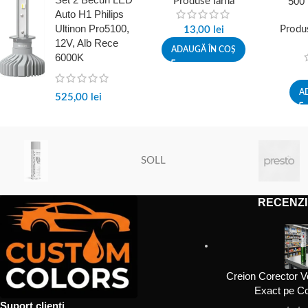
500
Produse Iarna
Auto H1 Philips
acti
Ultinon Pro5100,
Produs
13,00
lei
12V, Alb Rece
ADAUGĂ ÎN COȘ
6000K
A
525,00
lei
SOLL
RECENZI
Creion Corector V
Exact pe Co
Suport clienti