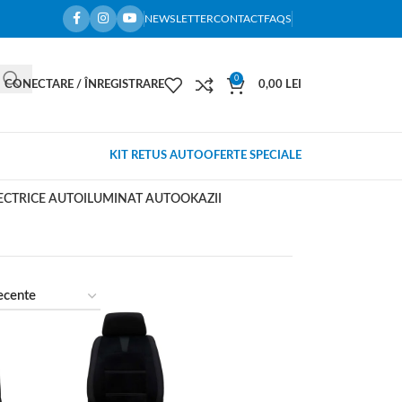
NEWSLETTER
CONTACT
FAQS
0
CONECTARE / ÎNREGISTRARE
0,00
LEI
KIT RETUS AUTO
OFERTE SPECIALE
ECTRICE AUTO
ILUMINAT AUTO
OKAZII