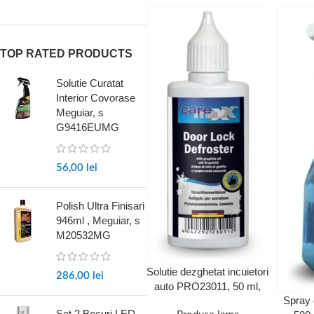
TOP RATED PRODUCTS
Solutie Curatat
Interior Covorase
Meguiar, s
G9416EUMG
56,00
lei
Polish Ultra Finisari
946ml , Meguiar, s
M20532MG
Solutie dezghetat incuietori
286,00
lei
auto PRO23011, 50 ml,
Spray 
actioneaza rapid iarna
Set 2 Becuri LED