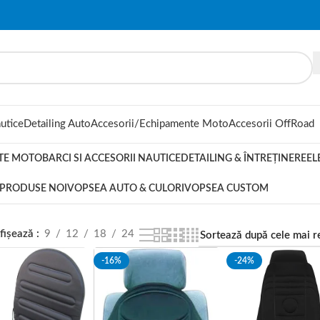
autice
Detailing Auto
Accesorii/Echipamente Moto
Accesorii OffRoad
TE MOTO
BARCI SI ACCESORII NAUTICE
DETAILING & ÎNTREȚINERE
EL
PRODUSE NOI
VOPSEA AUTO & CULORI
VOPSEA CUSTOM
fișează
9
12
18
24
-16%
-24%