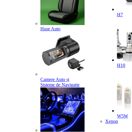
H7
Huse Auto
H10
Camere Auto și
Sisteme de Navigație
W5W
Xenon