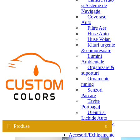
și Sisteme de
Navigație
Covorase
Auto
Filtre Aer
Huse Auto
Huse Volan
Kituri urgente
& compresoare
Lumini
Ambientale
Organizare &
suporturi
Ornamente
tuning
Senzori
Parcare
Tavite
Portbagaj
Uleiuri și
Lichide Auto
(Antigel, Parbriz,
Produse
Apă Distilată)
Accesorii/Echipamente