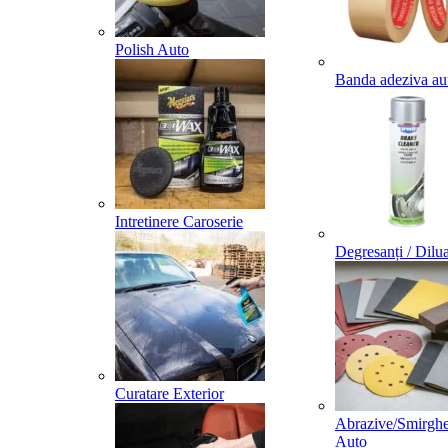
Polish Auto
Banda adeziva au
Intretinere Caroserie
Degresanți / Dilua
Curatare Exterior
Abrazive/Smirghe
Auto