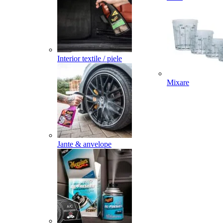
Interior textile / piele
Mixare
Jante & anvelope