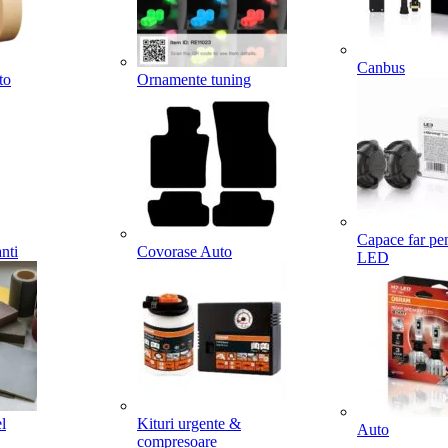
Canbus
to
Ornamente tuning
Capace far pe
nti
Covorase Auto
LED
l
Kituri urgente &
Auto
compresoare