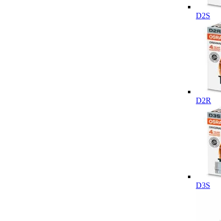
D2S
D2R
D3S