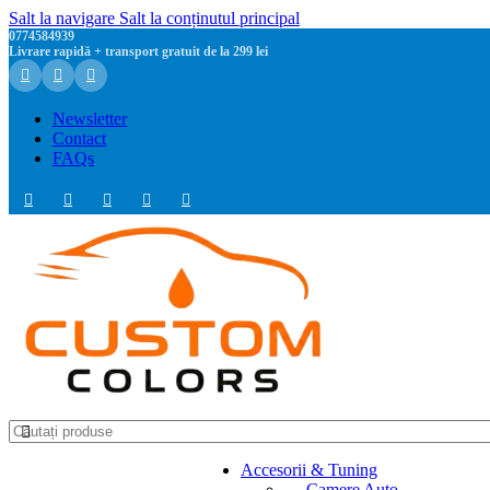
Salt la navigare
Salt la conținutul principal
0774584939
Livrare rapidă + transport gratuit de la 299 lei
Newsletter
Contact
FAQs
Accesorii & Tuning
Camere Auto