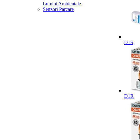
Lumini Ambientale
Senzori Parcare
D1S
D1R