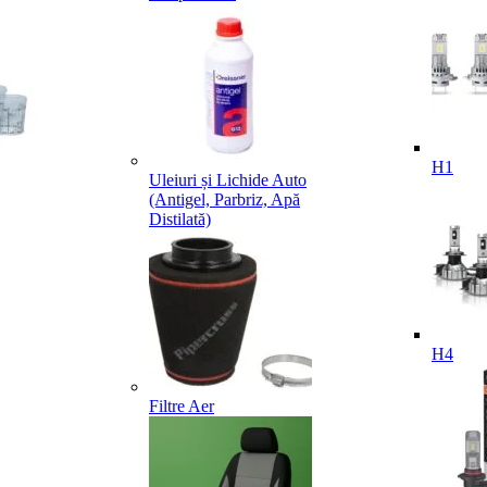
H1
Uleiuri și Lichide Auto
(Antigel, Parbriz, Apă
Distilată)
H4
Filtre Aer