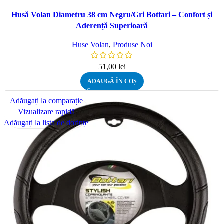
Husă Volan Diametru 38 cm Negru/Gri Bottari – Confort și
Aderență Superioară
Huse Volan
,
Produse Noi
51,00
lei
ADAUGĂ ÎN COȘ
Adăugați la comparație
Vizualizare rapidă
Adăugați la lista de dorințe