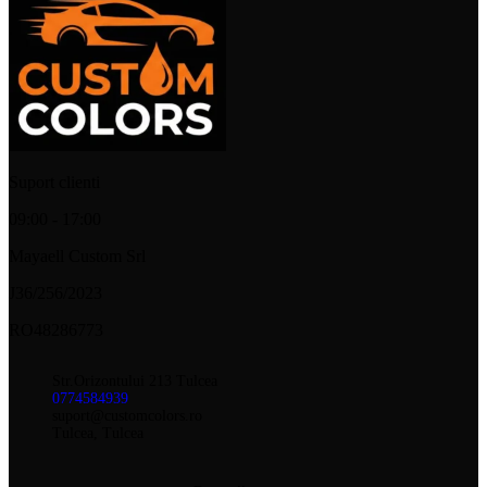
Suport clienti
09:00 - 17:00
Mayaell Custom Srl
J36/256/2023
RO48286773
Str.Orizontului 213 Tulcea
0774584939
suport@customcolors.ro
Tulcea, Tulcea