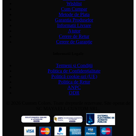
Wishlist
Cum Cumpar
Metode de Plata
Garantia Produselor
Informatii Livrare
Ajutor
Cerere de Retur
Cerere de Garanție
Informatii Legale
Termeni și Condiții
Politica de Confidențialitate
Politică cookie-uri (UE)
Politica de Retur
ANPC
ODR
© 2026 Custom Colors. Toate drepturile rezervate. Site operat de
SC MAYAELL CUSTOM SRL.