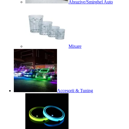
Abrazive/Smirghel Auto
Mixare
Accesorii & Tuning