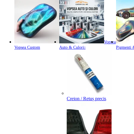
Vopsea
Vopsea Custom
Auto & Culori
Pigmenti &
Creion / Retuș precis