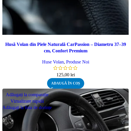
Husă Volan din Piele Naturală CarPassion – Diametru 37–39
cm, Confort Premium
Huse Volan
,
Produse Noi
125,00
lei
ADAUGĂ ÎN COȘ
Adăugați la comparație
Vizualizare rapidă
Adăugați la lista de dorințe