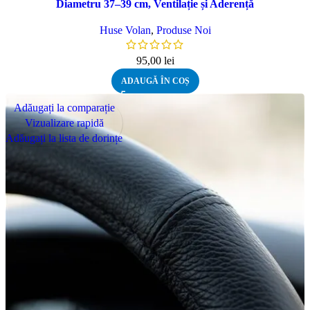
Diametru 37–39 cm, Ventilație și Aderență
Huse Volan
,
Produse Noi
95,00
lei
ADAUGĂ ÎN COȘ
Adăugați la comparație
Vizualizare rapidă
Adăugați la lista de dorințe