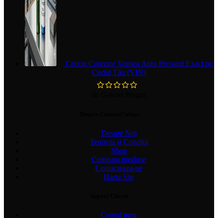
Creion Corector Vopsea Auto Preparat Exact pe
Codul Tău (VIN)
de Gabriel Bugan
Despre CustomColors
Despre Noi
Termeni și Condiții
Shop
Compara produse
Contacteaza-ne
Harta Site
Suport Clienti
Contul meu