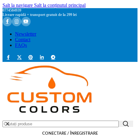
Salt la navigare
Salt la conținutul principal
0774584939
Livrare rapidă + transport gratuit de la 299 lei
Newsletter
Contact
FAQs
CONECTARE / ÎNREGISTRARE