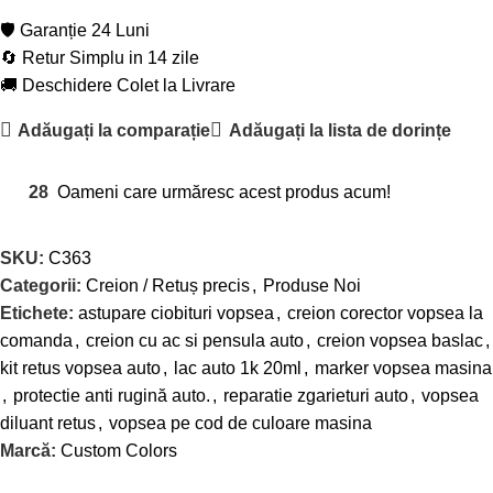
🛡️ Garanție 24 Luni
🔄 Retur Simplu in 14 zile
🚚 Deschidere Colet la Livrare
Adăugați la comparație
Adăugați la lista de dorințe
28
Oameni care urmăresc acest produs acum!
SKU:
C363
Categorii:
Creion / Retuș precis
,
Produse Noi
Etichete:
astupare ciobituri vopsea
,
creion corector vopsea la
comanda
,
creion cu ac si pensula auto
,
creion vopsea baslac
,
kit retus vopsea auto
,
lac auto 1k 20ml
,
marker vopsea masina
,
protectie anti rugină auto.
,
reparatie zgarieturi auto
,
vopsea
diluant retus
,
vopsea pe cod de culoare masina
Marcă:
Custom Colors