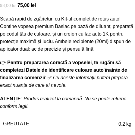
75,00
lei
98,00
lei
Scapă rapid de zgârieturi cu Kit-ul complet de retuș auto!
Conține vopsea premium Baslac pe bază de diluant, preparată
pe codul tău de culoare, și un creion cu lac auto 1K pentru
protecție maximă și luciu. Ambele recipiente (20ml) dispun de
aplicator dual: ac de precizie și pensulă fină.
👉
Pentru prepararea corectă a vopselei, te rugăm să
completezi Datele de identificare culoare auto înainte de
finalizarea comenzii:
✅
Cu aceste informații putem prepara
exact nuanța de care ai nevoie.
ATENȚIE:
Produs realizat la comandă. Nu se poate returna
conform legii.
GREUTATE
0,2 kg