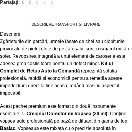
Partajați:
DESCRIERE
TRANSPORT SI LIVRARE
Descriere
Zgârieturile din parcări, urmele lăsate de chei sau ciobiturile
provocate de pietricelele de pe carosabil sunt coșmarul oricărui
șofer. Revopsirea integrală a unui element de caroserie este
adesea prea costisitoare pentru un defect minor.
Kit-ul
Complet de Retuș Auto la Comandă
reprezintă soluția
profesională, rapidă și economică pentru a remedia aceste
imperfecțiuni direct la tine acasă, redând mașinii aspectul
impecabil.
Acest pachet premium este format din două instrumente
esențiale:
1. Creionul Corector de Vopsea (20 ml):
Conține
vopsea auto profesională pe bază de diluant din gama de top
Baslac
. Vopseaua este mixată cu o precizie absolută în