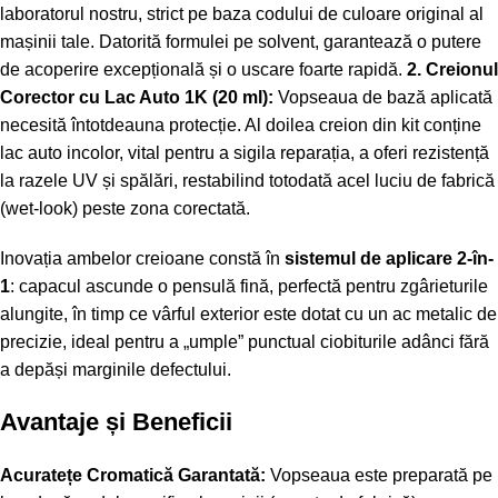
laboratorul nostru, strict pe baza codului de culoare original al
mașinii tale. Datorită formulei pe solvent, garantează o putere
de acoperire excepțională și o uscare foarte rapidă.
2. Creionul
Corector cu Lac Auto 1K (20 ml):
Vopseaua de bază aplicată
necesită întotdeauna protecție. Al doilea creion din kit conține
lac auto incolor, vital pentru a sigila reparația, a oferi rezistență
la razele UV și spălări, restabilind totodată acel luciu de fabrică
(wet-look) peste zona corectată.
Inovația ambelor creioane constă în
sistemul de aplicare 2-în-
1
: capacul ascunde o pensulă fină, perfectă pentru zgârieturile
alungite, în timp ce vârful exterior este dotat cu un ac metalic de
precizie, ideal pentru a „umple” punctual ciobiturile adânci fără
a depăși marginile defectului.
Avantaje și Beneficii
Acuratețe Cromatică Garantată:
Vopseaua este preparată pe