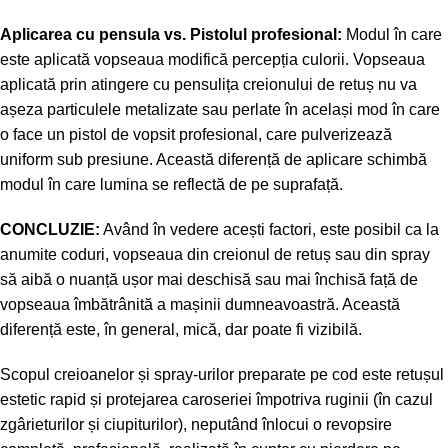
Aplicarea cu pensula vs. Pistolul profesional:
Modul în care
este aplicată vopseaua modifică percepția culorii. Vopseaua
aplicată prin atingere cu pensulița creionului de retuș nu va
așeza particulele metalizate sau perlate în același mod în care
o face un pistol de vopsit profesional, care pulverizează
uniform sub presiune. Această diferență de aplicare schimbă
modul în care lumina se reflectă de pe suprafață.
CONCLUZIE:
Având în vedere acești factori, este posibil ca la
anumite coduri, vopseaua din creionul de retuș sau din spray
să aibă o nuanță ușor mai deschisă sau mai închisă față de
vopseaua îmbătrânită a mașinii dumneavoastră. Această
diferență este, în general, mică, dar poate fi vizibilă.
Scopul creioanelor și spray-urilor preparate pe cod este retușul
estetic rapid și protejarea caroseriei împotriva ruginii (în cazul
zgârieturilor și ciupiturilor), neputând înlocui o revopsire