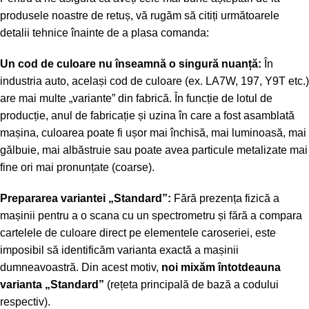
produsele noastre de retuș, vă rugăm să citiți următoarele
detalii tehnice înainte de a plasa comanda:
Un cod de culoare nu înseamnă o singură nuanță:
În
industria auto, același cod de culoare (ex. LA7W, 197, Y9T etc.)
are mai multe „variante” din fabrică. În funcție de lotul de
producție, anul de fabricație și uzina în care a fost asamblată
mașina, culoarea poate fi ușor mai închisă, mai luminoasă, mai
gălbuie, mai albăstruie sau poate avea particule metalizate mai
fine ori mai pronunțate (coarse).
Prepararea variantei „Standard”:
Fără prezența fizică a
mașinii pentru a o scana cu un spectrometru și fără a compara
cartelele de culoare direct pe elementele caroseriei, este
imposibil să identificăm varianta exactă a mașinii
dumneavoastră. Din acest motiv,
noi mixăm întotdeauna
varianta „Standard”
(rețeta principală de bază a codului
respectiv).