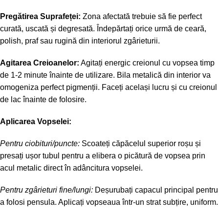
Pregătirea Suprafeței:
Zona afectată trebuie să fie perfect
curată, uscată și degresată. Îndepărtați orice urmă de ceară,
polish, praf sau rugină din interiorul zgârieturii.
Agitarea Creioanelor:
Agitați energic creionul cu vopsea timp
de 1-2 minute înainte de utilizare. Bila metalică din interior va
omogeniza perfect pigmenții. Faceți același lucru și cu creionul
de lac înainte de folosire.
Aplicarea Vopselei:
Pentru ciobituri/puncte:
Scoateți căpăcelul superior roșu și
presați ușor tubul pentru a elibera o picătură de vopsea prin
acul metalic direct în adâncitura vopselei.
Pentru zgârieturi fine/lungi:
Deșurubați capacul principal pentru
a folosi pensula. Aplicați vopseaua într-un strat subțire, uniform.