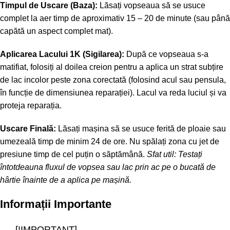
Timpul de Uscare (Baza):
Lăsați vopseaua să se usuce
complet la aer timp de aproximativ 15 – 20 de minute (sau până
capătă un aspect complet mat).
Aplicarea Lacului 1K (Sigilarea):
După ce vopseaua s-a
matifiat, folosiți al doilea creion pentru a aplica un strat subțire
de lac incolor peste zona corectată (folosind acul sau pensula,
în funcție de dimensiunea reparației). Lacul va reda luciul și va
proteja reparația.
Uscare Finală:
Lăsați mașina să se usuce ferită de ploaie sau
umezeală timp de minim 24 de ore. Nu spălați zona cu jet de
presiune timp de cel puțin o săptămână.
Sfat util: Testați
întotdeauna fluxul de vopsea sau lac prin ac pe o bucată de
hârtie înainte de a aplica pe mașină.
Informații Importante
[!IMPORTANT]