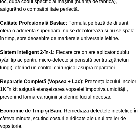
loc, după codul specific al mașinii (nuanța de fabrică),
asigurând o compatibilitate perfectă.
Calitate Profesională Baslac:
Formula pe bază de diluant
oferă o aderență superioară, nu se decolorează și nu se spală
în timp, spre deosebire de markerele universale ieftine.
Sistem Inteligent 2-în-1:
Fiecare creion are aplicator dublu
(vârf tip ac pentru micro-defecte și pensulă pentru zgârieturi
lungi), oferind un control chirurgical asupra reparației.
Reparație Completă (Vopsea + Lac):
Prezența lacului incolor
1K în kit asigură etanșeizarea vopselei împotriva umidității,
prevenind formarea ruginii și oferind luciul necesar.
Economie de Timp și Bani:
Remediază defectele inestetice în
câteva minute, scutind costurile ridicate ale unui atelier de
vopsitorie.