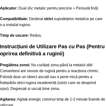
Aplicator:
Dual (Ac metalic pentru precizie + Pensulă fină)
Compatibilitate:
Destinat
strict
suprafețelor metalice pe care
s-a instalat rugina.
Timp de uscare:
Redus.
Instrucțiuni de Utilizare Pas cu Pas (Pentru
oprirea definitivă a ruginii)
Pregătirea zonei:
Nu curățați zona până la metalul alb!
Convertorul
are nevoie
de rugină pentru a reacționa chimic.
Folosiți doar un obiect ascuțit sau o perie mică pentru a
îndepărta strict rugina neaderentă (solzii care se desprind
ușor). Degresați și uscați bine zona.
Agitarea:
Agitați energic creionul timp de 1-2 minute înainte de
utilizare.