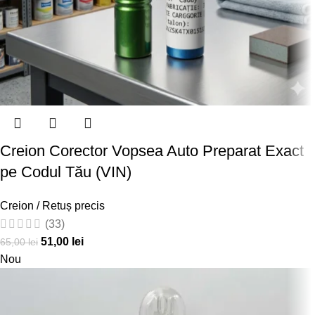
Creion Corector Vopsea Auto Preparat Exact
pe Codul Tău (VIN)
Creion / Retuș precis
(33)
51,00
lei
65,00
lei
Nou