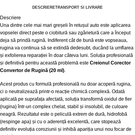
DESCRIERE
TRANSPORT SI LIVRARE
Descriere
Una dintre cele mai mari greșeli în retușul auto este aplicarea
vopselei direct peste o ciobitură sau zgârietură care a început
deja să prindă rugină. Indiferent cât de bună este vopseaua,
rugina va continua să se extindă dedesubt, ducând la umflarea
și exfolierea reparației în doar câteva luni. Soluția profesională
și definitivă pentru această problemă este
Creionul Corector
Convertor de Rugină (20 ml)
.
Acest produs cu formulă profesională nu doar acoperă rugina,
ci o neutralizează printr-o reacție chimică complexă. Odată
aplicată pe suprafața afectată, soluția transformă oxidul de fier
(rugina) într-un complex chelat, stabil și insolubil, de culoare
neagră. Rezultatul este o peliculă extrem de dură, hidrofobă
(respinge apa) și cu o aderență excelentă, care stopează
definitiv evoluția coroziunii și inhibă apariția unui nou focar de