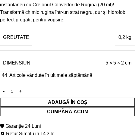
instantaneu cu Creionul Convertor de Rugină (20 ml)!
Transformă chimic rugina într-un strat negru, dur și hidrofob,
perfect pregătit pentru vopsire.
GREUTATE
0,2 kg
DIMENSIUNI
5 × 5 × 2 cm
44
Articole vândute în ultimele săptămână
ADAUGĂ ÎN COȘ
CUMPĂRĂ ACUM
🛡️ Garanție 24 Luni
🔄 Retur Simplu in 14 zile