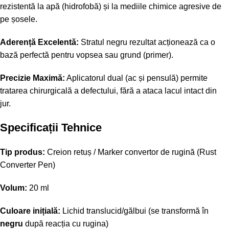
rezistentă la apă (hidrofobă) și la mediile chimice agresive de
pe șosele.
Aderență Excelentă:
Stratul negru rezultat acționează ca o
bază perfectă pentru vopsea sau grund (primer).
Precizie Maximă:
Aplicatorul dual (ac și pensulă) permite
tratarea chirurgicală a defectului, fără a ataca lacul intact din
jur.
Specificații Tehnice
Tip produs:
Creion retuș / Marker convertor de rugină (Rust
Converter Pen)
Volum:
20 ml
Culoare inițială:
Lichid translucid/gălbui (se transformă în
negru
după reacția cu rugina)