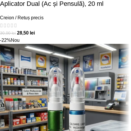
Aplicator Dual (Ac și Pensulă), 20 ml
Creion / Retuș precis
28,50
lei
30,00
lei
-22%
Nou