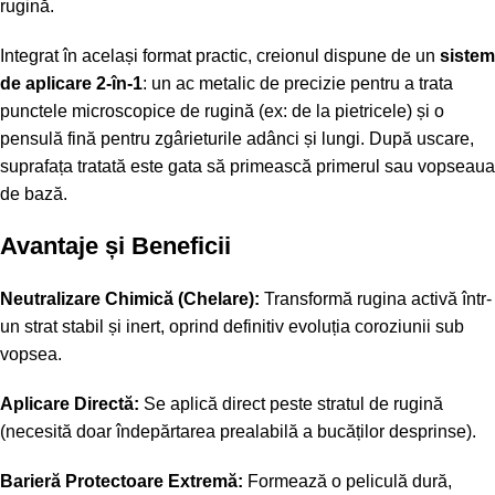
rugină.
Integrat în același format practic, creionul dispune de un
sistem
de aplicare 2-în-1
: un ac metalic de precizie pentru a trata
punctele microscopice de rugină (ex: de la pietricele) și o
pensulă fină pentru zgârieturile adânci și lungi. După uscare,
suprafața tratată este gata să primească primerul sau vopseaua
de bază.
Avantaje și Beneficii
Neutralizare Chimică (Chelare):
Transformă rugina activă într-
un strat stabil și inert, oprind definitiv evoluția coroziunii sub
vopsea.
Aplicare Directă:
Se aplică direct peste stratul de rugină
(necesită doar îndepărtarea prealabilă a bucăților desprinse).
Barieră Protectoare Extremă:
Formează o peliculă dură,