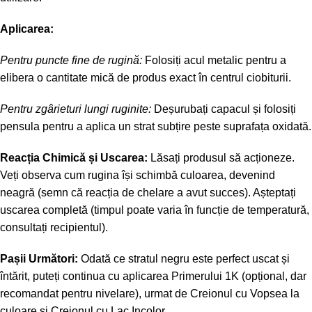
Aplicarea:
Pentru puncte fine de rugină:
Folosiți acul metalic pentru a
elibera o cantitate mică de produs exact în centrul ciobiturii.
Pentru zgârieturi lungi ruginite:
Deșurubați capacul și folosiți
pensula pentru a aplica un strat subțire peste suprafața oxidată.
Reacția Chimică și Uscarea:
Lăsați produsul să acționeze.
Veți observa cum rugina își schimbă culoarea, devenind
neagră (semn că reacția de chelare a avut succes). Așteptați
uscarea completă (timpul poate varia în funcție de temperatură,
consultați recipientul).
Pașii Următori:
Odată ce stratul negru este perfect uscat și
întărit, puteți continua cu aplicarea Primerului 1K (opțional, dar
recomandat pentru nivelare), urmat de Creionul cu Vopsea la
culoare și Creionul cu Lac Incolor.