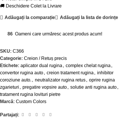
🚚 Deschidere Colet la Livrare
Adăugați la comparație
Adăugați la lista de dorințe
86
Oameni care urmăresc acest produs acum!
SKU:
C366
Categorie:
Creion / Retuș precis
Etichete:
aplicator dual rugina
,
complex chelat rugina
,
convertor rugina auto
,
creion tratament rugina
,
inhibitor
coroziune auto.
,
neutralizator rugina retus
,
oprire rugina
zgarieturi
,
pregatire vopsire auto
,
solutie anti rugina auto
,
tratament rugina lovituri pietre
Marcă:
Custom Colors
Partajați: