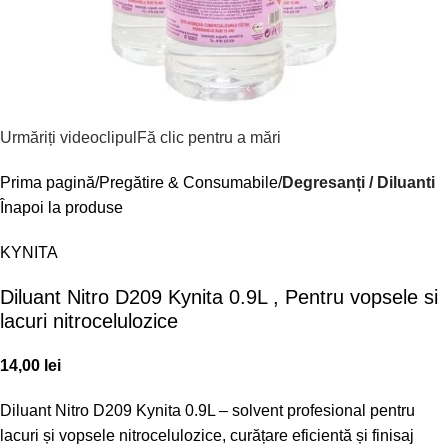
Urmăriți videoclipul
Fă clic pentru a mări
Prima pagină
Pregătire & Consumabile
Degresanți / Diluanti
Înapoi la produse
KYNITA
Diluant Nitro D209 Kynita 0.9L , Pentru vopsele si
lacuri nitrocelulozice
14,00
lei
Diluant Nitro D209 Kynita 0.9L – solvent profesional pentru
lacuri și vopsele nitrocelulozice, curățare eficientă și finisaj