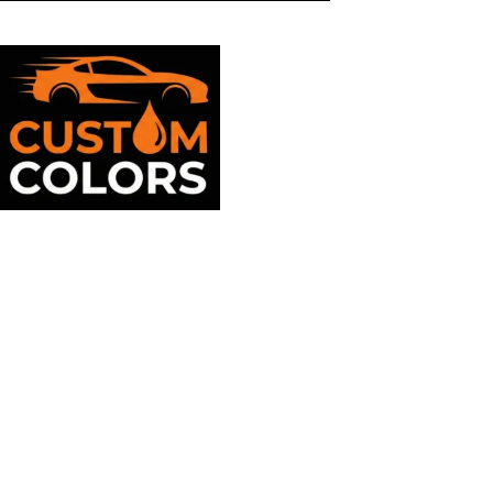
Suport clienti
09:00 - 17:00
Mayaell Custom Srl
J36/256/2023
RO48286773
Str.Orizontului 213 Tulcea
0774584939
suport@customcolors.ro