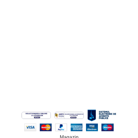
Ajutor
Cerere de Retur
Cerere de Garanție
Informatii Legale
Termeni și Condiții
Politica de Confidențialitate
Politică cookie-uri (UE)
Politica de Retur
ANPC
ODR
© 2026 Custom Colors. Toate drepturile rezervate. Site operat
de SC MAYAELL CUSTOM SRL.
Magazin