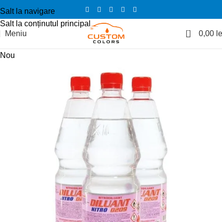
Salt la navigare
Salt la conținutul principal
0
Meniu
0,00
le
Nou