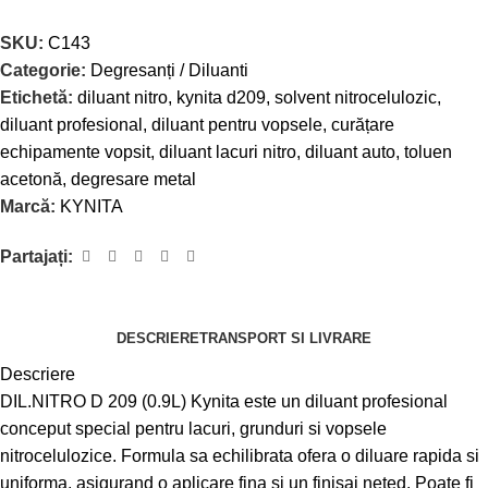
SKU:
C143
Categorie:
Degresanți / Diluanti
Etichetă:
diluant nitro, kynita d209, solvent nitrocelulozic,
diluant profesional, diluant pentru vopsele, curățare
echipamente vopsit, diluant lacuri nitro, diluant auto, toluen
acetonă, degresare metal
Marcă:
KYNITA
Partajați:
DESCRIERE
TRANSPORT SI LIVRARE
Descriere
DIL.NITRO D 209 (0.9L) Kynita este un diluant profesional
conceput special pentru lacuri, grunduri si vopsele
nitrocelulozice. Formula sa echilibrata ofera o diluare rapida si
uniforma, asigurand o aplicare fina si un finisaj neted. Poate fi