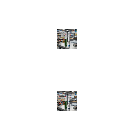
Tulcea, Tulcea
Recenzii recente
Creion Corector Vopsea Auto Preparat Exact pe Codul Tău
(VIN)
de Luca Larius
Creion Corector Vopsea Auto Preparat Exact pe Codul Tău
(VIN)