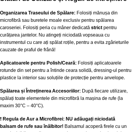
Organizarea Traseului de Spălare:
Folosiți mănușa din
microfibră sau buretele moale exclusiv pentru spălarea
caroseriei. Folosiți peria cu mâner dedicată
strict
pentru
curățarea jantelor. Nu atingeți niciodată vopseaua cu
instrumentul cu care ați spălat roțile, pentru a evita zgârieturile
cauzate de praful de frână!
Aplicatoarele pentru Polish/Ceară:
Folosiți aplicatoarele
rotunde din set pentru a întinde ceara solidă, dressing-ul pentru
plastice la interior sau soluțiile de protecție pentru anvelope.
Spălarea și Întreținerea Accesoriilor:
După fiecare utilizare,
spălați toate elementele din microfibră la mașina de rufe (la
maxim 30°C – 40°C).
❗
Regula de Aur a Microfibrei:
NU adăugați niciodată
balsam de rufe sau înălbitor!
Balsamul acoperă firele cu un