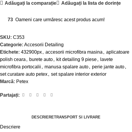
Adăugați la comparație
Adăugați la lista de dorințe
73
Oameni care urmăresc acest produs acum!
SKU:
C353
Categorie:
Accesorii Detailing
Etichete:
432900px
,
accesorii microfibra masina
,
aplicatoare
polish ceara
,
burete auto
,
kit detailing 9 piese
,
lavete
microfibra portocalii
,
manusa spalare auto
,
perie jante auto
,
set curatare auto petex
,
set spalare interior exterior
Marcă:
Petex
Partajați:
DESCRIERE
TRANSPORT SI LIVRARE
Descriere