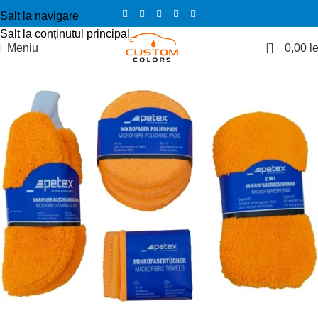
Salt la navigare
Salt la conținutul principal
0
Meniu
0,00
le