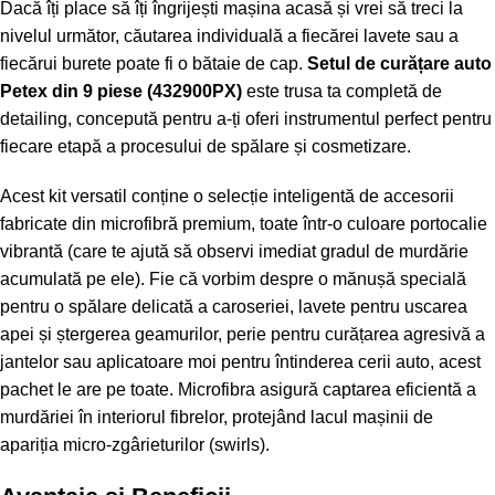
Dacă îți place să îți îngrijești mașina acasă și vrei să treci la
nivelul următor, căutarea individuală a fiecărei lavete sau a
fiecărui burete poate fi o bătaie de cap.
Setul de curățare auto
Petex din 9 piese (432900PX)
este trusa ta completă de
detailing, concepută pentru a-ți oferi instrumentul perfect pentru
fiecare etapă a procesului de spălare și cosmetizare.
Acest kit versatil conține o selecție inteligentă de accesorii
fabricate din microfibră premium, toate într-o culoare portocalie
vibrantă (care te ajută să observi imediat gradul de murdărie
acumulată pe ele). Fie că vorbim despre o mănușă specială
pentru o spălare delicată a caroseriei, lavete pentru uscarea
apei și ștergerea geamurilor, perie pentru curățarea agresivă a
jantelor sau aplicatoare moi pentru întinderea cerii auto, acest
pachet le are pe toate. Microfibra asigură captarea eficientă a
murdăriei în interiorul fibrelor, protejând lacul mașinii de
apariția micro-zgârieturilor (swirls).