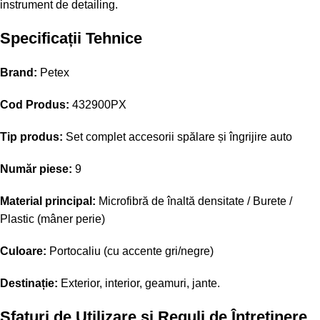
instrument de detailing.
Specificații Tehnice
Brand:
Petex
Cod Produs:
432900PX
Tip produs:
Set complet accesorii spălare și îngrijire auto
Număr piese:
9
Material principal:
Microfibră de înaltă densitate / Burete /
Plastic (mâner perie)
Culoare:
Portocaliu (cu accente gri/negre)
Destinație:
Exterior, interior, geamuri, jante.
Sfaturi de Utilizare și Reguli de Întreținere