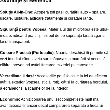
Avantaje și Beneficii
Soluție All-in-One:
Acoperă toți pașii curățării auto – spălare,
uscare, lustruire, aplicare tratamente și curățare jante.
Siguranță pentru Vopsea:
Materialul din microfibră este ultra-
moale, ridicând praful și nisipul de pe suprafață fără a zgâria
lacul transparent.
Culoare Practică (Portocaliu):
Nuanța deschisă îți permite să
vezi imediat când laveta sau mănușa s-a murdărit și necesită
clătire, prevenind astfel frecarea mizeriei pe caroserie.
Versatilitate Uriașă:
Accesoriile pot fi folosite la fel de eficient
atât la exterior (vopsea, sticlă, roți), cât și la curățarea bordului,
a ecranelor și a scaunelor de la interior.
Economie:
Achiziționarea unui set complet este mult mai
avantajoasă financiar decât cumpărarea separată a fiecărui