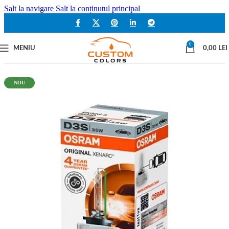
Salt la navigare
Salt la conținutul principal
0
MENIU
0,00
LEI
NOU