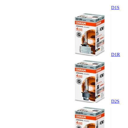
D1S
D1R
D2S