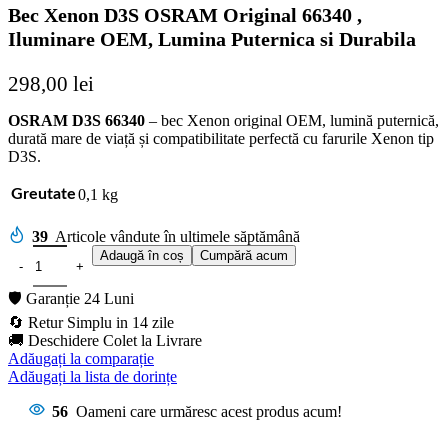
Bec Xenon D3S OSRAM Original 66340 ,
Iluminare OEM, Lumina Puternica si Durabila
298,00
lei
OSRAM D3S 66340
– bec Xenon original OEM, lumină puternică,
durată mare de viață și compatibilitate perfectă cu farurile Xenon tip
D3S.
0,1 kg
Greutate
39
Articole vândute în ultimele săptămână
Adaugă în coș
Cumpără acum
🛡️ Garanție 24 Luni
🔄 Retur Simplu in 14 zile
🚚 Deschidere Colet la Livrare
Adăugați la comparație
Adăugați la lista de dorințe
56
Oameni care urmăresc acest produs acum!