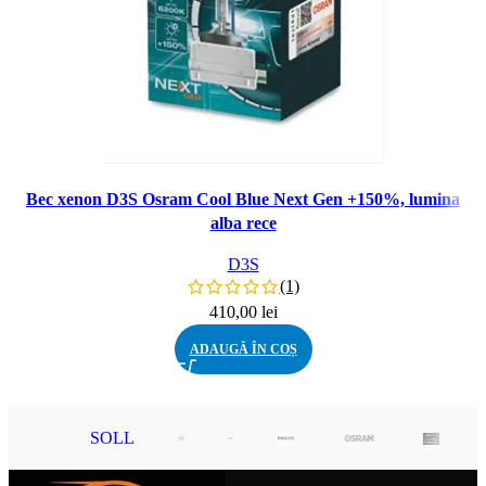
Bec xenon D3S Osram Cool Blue Next Gen +150%, lumina
alba rece
D3S
(1)
410,00
lei
ADAUGĂ ÎN COȘ
SOLL