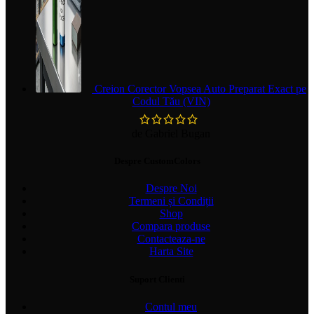
Creion Corector Vopsea Auto Preparat Exact pe
Codul Tău (VIN)
de Gabriel Bugan
Despre CustomColors
Despre Noi
Termeni și Condiții
Shop
Compara produse
Contacteaza-ne
Harta Site
Suport Clienti
Contul meu