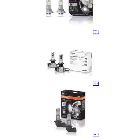
H1
H4
H7