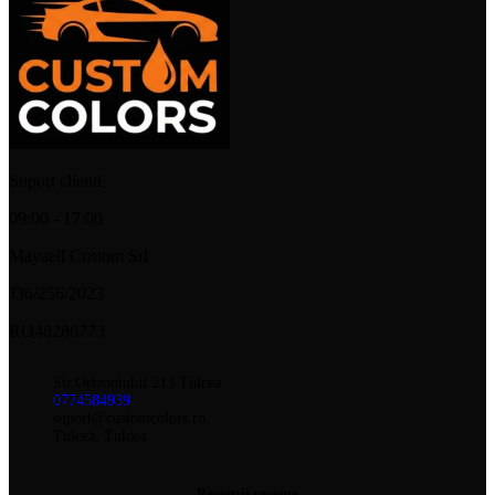
Suport clienti
09:00 - 17:00
Mayaell Custom Srl
J36/256/2023
RO48286773
Str.Orizontului 213 Tulcea
0774584939
suport@customcolors.ro
Tulcea, Tulcea
Recenzii recente