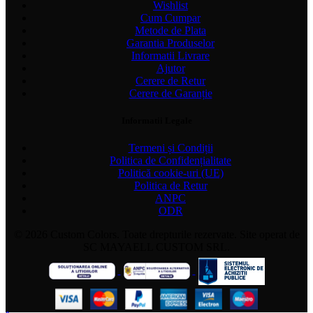
Wishlist
Cum Cumpar
Metode de Plata
Garantia Produselor
Informatii Livrare
Ajutor
Cerere de Retur
Cerere de Garanție
Informatii Legale
Termeni și Condiții
Politica de Confidențialitate
Politică cookie-uri (UE)
Politica de Retur
ANPC
ODR
© 2026 Custom Colors. Toate drepturile rezervate. Site operat de
SC MAYAELL CUSTOM SRL.