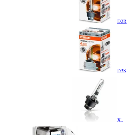
D2R
D3S
X1