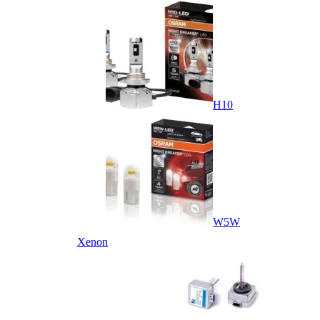
H10
W5W
Xenon