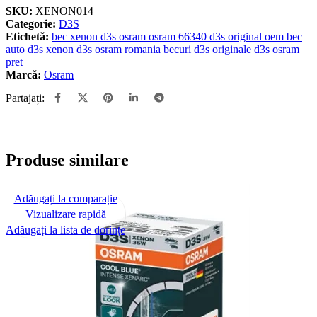
SKU:
XENON014
Categorie:
D3S
Etichetă:
bec xenon d3s osram osram 66340 d3s original oem bec
auto d3s xenon d3s osram romania becuri d3s originale d3s osram
pret
Marcă:
Osram
Partajați:
Produse similare
Adăugați la comparație
Vizualizare rapidă
Adăugați la lista de dorințe