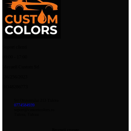
Suport clienti
09:00 - 17:00
Mayaell Custom Srl
J36/256/2023
RO48286773
Str.Orizontului 213 Tulcea
0774584939
suport@customcolors.ro
Tulcea, Tulcea
Recenzii recente