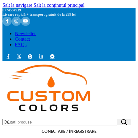
Salt la navigare
Salt la conținutul principal
0774584939
Livrare rapidă + transport gratuit de la 299 lei
Newsletter
Contact
FAQs
CONECTARE / ÎNREGISTRARE