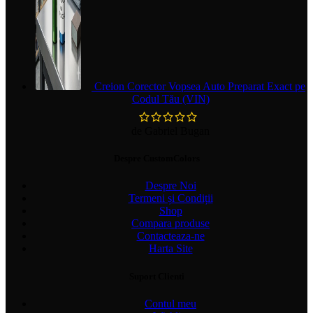
Creion Corector Vopsea Auto Preparat Exact pe
Codul Tău (VIN)
de Gabriel Bugan
Despre CustomColors
Despre Noi
Termeni și Condiții
Shop
Compara produse
Contacteaza-ne
Harta Site
Suport Clienti
Contul meu