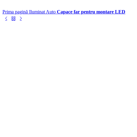
Prima pagină
Iluminat Auto
Capace far pentru montare LED