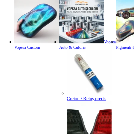
Vopsea
Vopsea Custom
Auto & Culori
Pigmenti &
Creion / Retuș precis