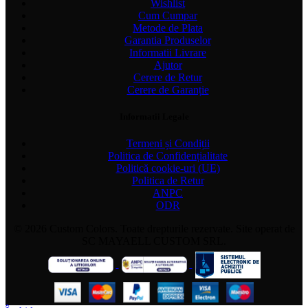
Wishlist
Cum Cumpar
Metode de Plata
Garantia Produselor
Informatii Livrare
Ajutor
Cerere de Retur
Cerere de Garanție
Informatii Legale
Termeni și Condiții
Politica de Confidențialitate
Politică cookie-uri (UE)
Politica de Retur
ANPC
ODR
© 2026 Custom Colors. Toate drepturile rezervate. Site operat de
SC MAYAELL CUSTOM SRL.