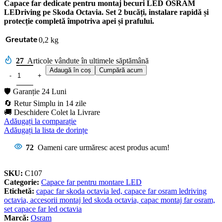
Capace far dedicate pentru montaj becuri LED OSRAM
LEDriving pe Skoda Octavia. Set 2 bucăți, instalare rapidă și
protecție completă împotriva apei și prafului.
0,2 kg
Greutate
27
Articole vândute în ultimele săptămână
Adaugă în coș
Cumpără acum
🛡️ Garanție 24 Luni
🔄 Retur Simplu in 14 zile
🚚 Deschidere Colet la Livrare
Adăugați la comparație
Adăugați la lista de dorințe
72
Oameni care urmăresc acest produs acum!
SKU:
C107
Categorie:
Capace far pentru montare LED
Etichetă:
capac far skoda octavia led, capace far osram ledriving
octavia, accesorii montaj led skoda octavia, capac montaj far osram,
set capace far led octavia
Marcă:
Osram