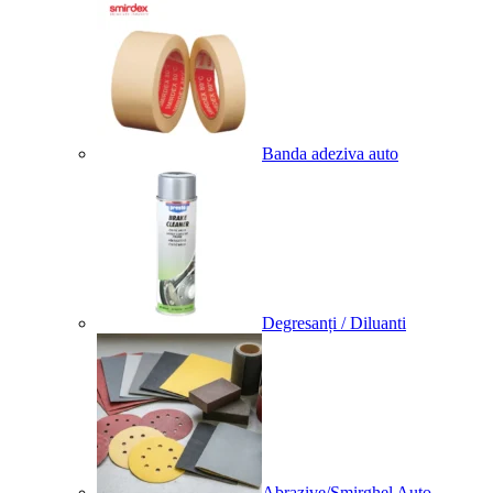
Banda adeziva auto
Degresanți / Diluanti
Abrazive/Smirghel Auto