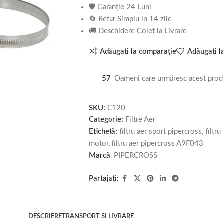
🛡️ Garanție 24 Luni
🔄 Retur Simplu in 14 zile
🚚 Deschidere Colet la Livrare
Adăugați la comparație
Adăugați la
57
Oameni care urmăresc acest prod
SKU:
C120
Categorie:
Filtre Aer
Etichetă:
filtru aer sport pipercross, filtr
motor, filtru aer pipercross A9F043
Marcă:
PIPERCROSS
Partajați:
DESCRIERE
TRANSPORT SI LIVRARE