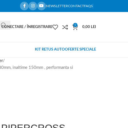
NEWSLETTER
CONTACT
FAQS
0
CONECTARE / ÎNREGISTRARE
0,00
LEI
KIT RETUS AUTO
OFERTE SPECIALE
er
80mm, inaltime 150mm , performanta si
ort PIPERCROSS