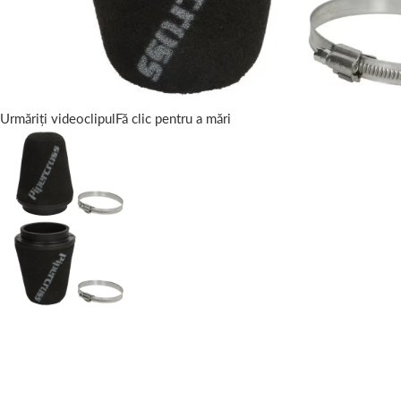
Urmăriți videoclipul
Fă clic pentru a mări