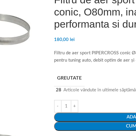
conic, O80mm, in
performanta si dura
180,00
lei
Filtru de aer sport PIPERCROSS conic 
pentru tuning auto, debit optim de aer și
GREUTATE
28
Articole vândute în ultimele săptăm
ADA
CUM