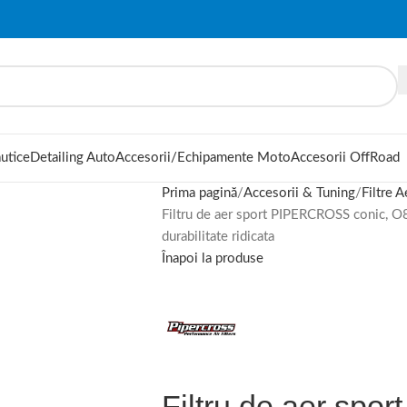
autice
Detailing Auto
Accesorii/Echipamente Moto
Accesorii OffRoad
Prima pagină
Accesorii & Tuning
Filtre A
Filtru de aer sport PIPERCROSS conic, O
durabilitate ridicata
Înapoi la produse
Filtru de aer sp