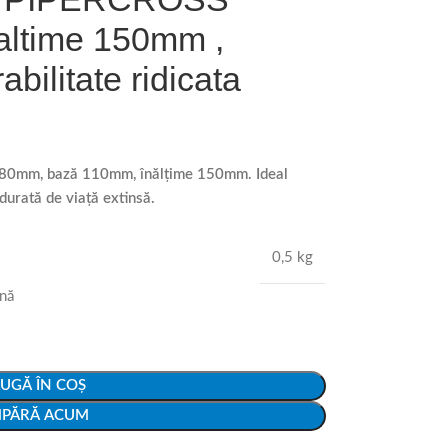
altime 150mm ,
bilitate ridicata
Ø80mm, bază 110mm, înălțime 150mm. Ideal
 durată de viață extinsă.
0,5 kg
ână
UGĂ ÎN COȘ
PĂRĂ ACUM