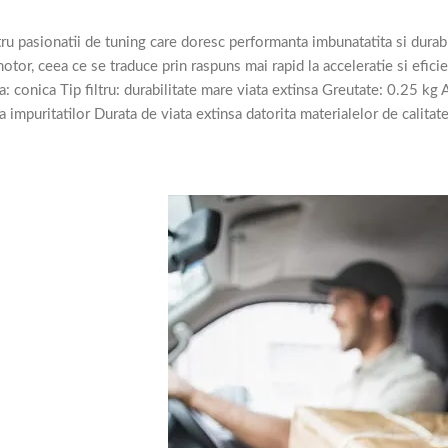
pasionatii de tuning care doresc performanta imbunatatita si durabili
motor, ceea ce se traduce prin raspuns mai rapid la acceleratie si efici
nica Tip filtru: durabilitate mare viata extinsa Greutate: 0.25 kg A
 impuritatilor Durata de viata extinsa datorita materialelor de calitat