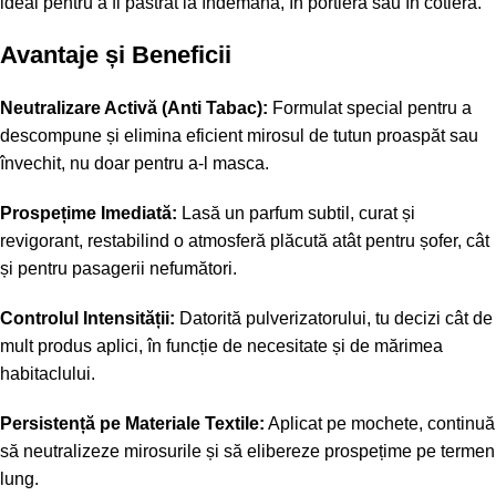
ideal pentru a fi păstrat la îndemână, în portieră sau în cotieră.
Avantaje și Beneficii
Neutralizare Activă (Anti Tabac):
Formulat special pentru a
descompune și elimina eficient mirosul de tutun proaspăt sau
învechit, nu doar pentru a-l masca.
Prospețime Imediată:
Lasă un parfum subtil, curat și
revigorant, restabilind o atmosferă plăcută atât pentru șofer, cât
și pentru pasagerii nefumători.
Controlul Intensității:
Datorită pulverizatorului, tu decizi cât de
mult produs aplici, în funcție de necesitate și de mărimea
habitaclului.
Persistență pe Materiale Textile:
Aplicat pe mochete, continuă
să neutralizeze mirosurile și să elibereze prospețime pe termen
lung.