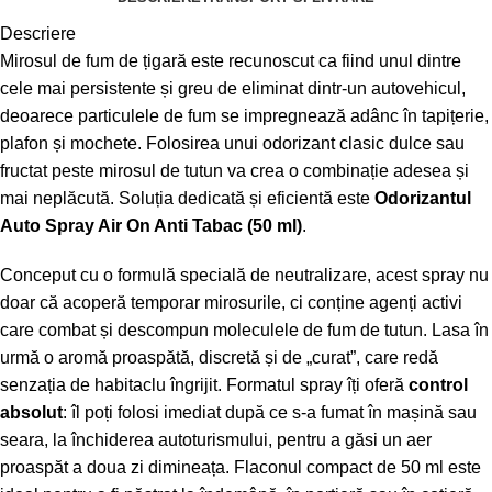
Descriere
Mirosul de fum de țigară este recunoscut ca fiind unul dintre
cele mai persistente și greu de eliminat dintr-un autovehicul,
deoarece particulele de fum se impregnează adânc în tapițerie,
plafon și mochete. Folosirea unui odorizant clasic dulce sau
fructat peste mirosul de tutun va crea o combinație adesea și
mai neplăcută. Soluția dedicată și eficientă este
Odorizantul
Auto Spray Air On Anti Tabac (50 ml)
.
Conceput cu o formulă specială de neutralizare, acest spray nu
doar că acoperă temporar mirosurile, ci conține agenți activi
care combat și descompun moleculele de fum de tutun. Lasa în
urmă o aromă proaspătă, discretă și de „curat”, care redă
senzația de habitaclu îngrijit. Formatul spray îți oferă
control
absolut
: îl poți folosi imediat după ce s-a fumat în mașină sau
seara, la închiderea autoturismului, pentru a găsi un aer
proaspăt a doua zi dimineața. Flaconul compact de 50 ml este