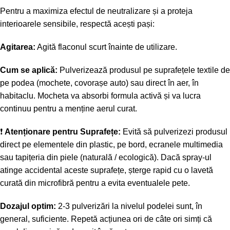
Pentru a maximiza efectul de neutralizare și a proteja
interioarele sensibile, respectă acești pași:
Agitarea:
Agită flaconul scurt înainte de utilizare.
Cum se aplică:
Pulverizează produsul pe suprafețele textile de
pe podea (mochete, covorașe auto) sau direct în aer, în
habitaclu. Mocheta va absorbi formula activă și va lucra
continuu pentru a menține aerul curat.
❗
Atenționare pentru Suprafețe:
Evită să pulverizezi produsul
direct pe elementele din plastic, pe bord, ecranele multimedia
sau tapițeria din piele (naturală / ecologică). Dacă spray-ul
atinge accidental aceste suprafețe, șterge rapid cu o lavetă
curată din microfibră pentru a evita eventualele pete.
Dozajul optim:
2-3 pulverizări la nivelul podelei sunt, în
general, suficiente. Repetă acțiunea ori de câte ori simți că