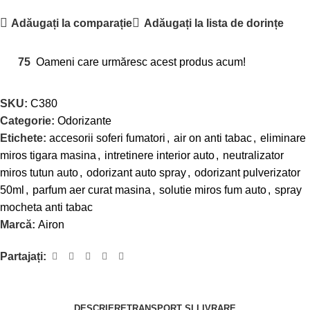
Adăugați la comparație
Adăugați la lista de dorințe
75
Oameni care urmăresc acest produs acum!
SKU:
C380
Categorie:
Odorizante
Etichete:
accesorii soferi fumatori
,
air on anti tabac
,
eliminare
miros tigara masina
,
intretinere interior auto
,
neutralizator
miros tutun auto
,
odorizant auto spray
,
odorizant pulverizator
50ml
,
parfum aer curat masina
,
solutie miros fum auto
,
spray
mocheta anti tabac
Marcă:
Airon
Partajați:
DESCRIERE
TRANSPORT SI LIVRARE