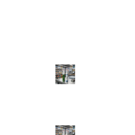
J36/256/2023
RO48286773
Str.Orizontului 213 Tulcea
0774584939
suport@customcolors.ro
Tulcea, Tulcea
Recenzii recente
Creion Corector Vopsea Auto Preparat Exact pe Codul Tău
(VIN)
de Luca Larius