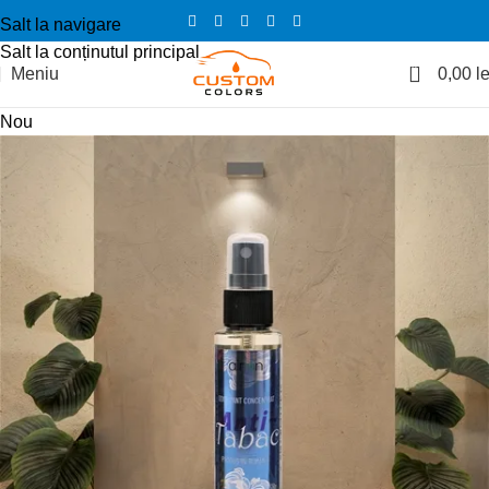
Salt la navigare
Salt la conținutul principal
0
Meniu
0,00
le
Nou