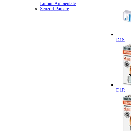
Lumini Ambientale
Senzori Parcare
D1S
D1R