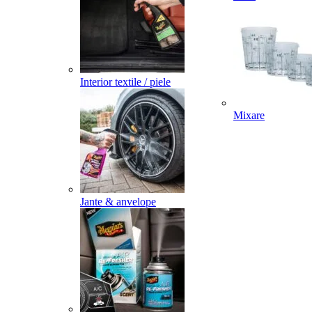
Interior textile / piele
Mixare
Jante & anvelope