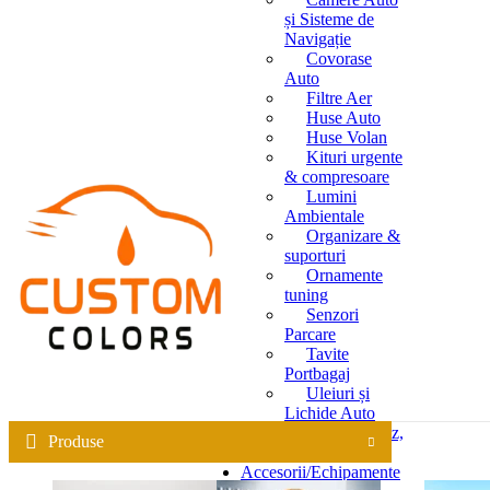
și Sisteme de
Navigație
Covorase
Auto
Filtre Aer
Huse Auto
Huse Volan
Kituri urgente
& compresoare
Lumini
Ambientale
Organizare &
suporturi
Ornamente
tuning
Senzori
Parcare
Tavite
Portbagaj
Uleiuri și
Lichide Auto
(Antigel, Parbriz,
Produse
Apă Distilată)
Accesorii/Echipamente