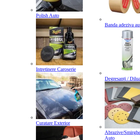
Polish Auto
Banda adeziva au
Intretinere Caroserie
Degresanți / Dilua
Curatare Exterior
Abrazive/Smirghe
Auto