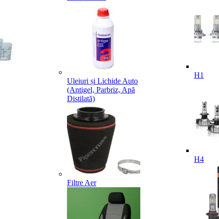
H1
Uleiuri și Lichide Auto
(Antigel, Parbriz, Apă
Distilată)
H4
Filtre Aer