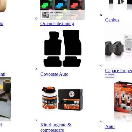
Canbus
to
Ornamente tuning
Capace far pe
nti
Covorase Auto
LED
l
Kituri urgente &
Auto
compresoare