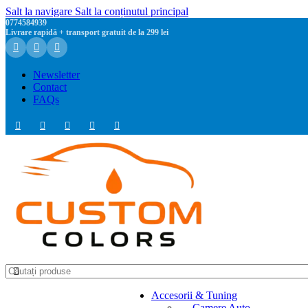
Salt la navigare
Salt la conținutul principal
0774584939
Livrare rapidă + transport gratuit de la 299 lei
Newsletter
Contact
FAQs
Accesorii & Tuning
Camere Auto