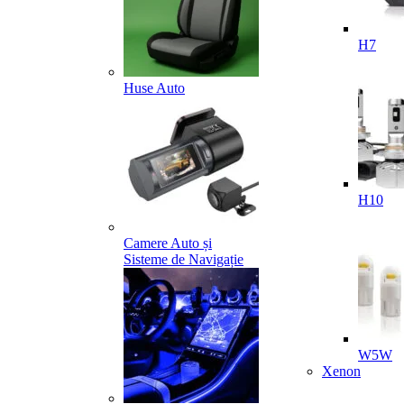
H7
Huse Auto
H10
Camere Auto și
Sisteme de Navigație
W5W
Xenon