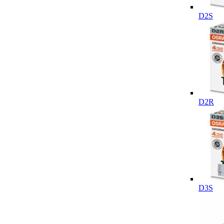
D2S
D2R
D3S