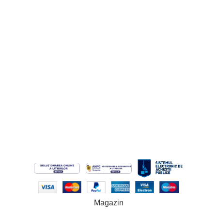
Cerere de Retur
Cerere de Garanție
Informatii Legale
Termeni și Condiții
Politica de Confidențialitate
Politică cookie-uri (UE)
Politica de Retur
ANPC
ODR
© 2026 Custom Colors. Toate drepturile rezervate. Site operat
de SC MAYAELL CUSTOM SRL.
Magazin