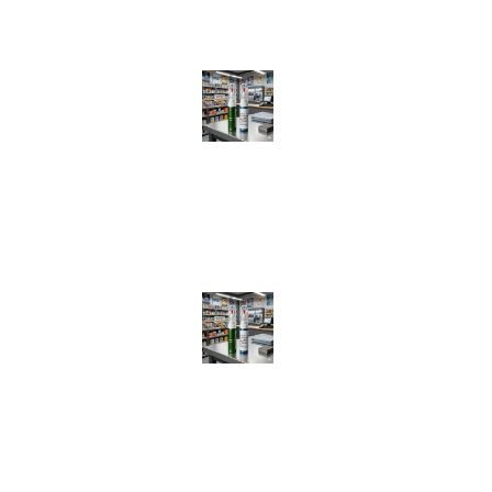
Recenzii recente
Creion Corector Vopsea Auto Preparat Exact pe Codul Tău
(VIN)
de Luca Larius
Creion Corector Vopsea Auto Preparat Exact pe Codul Tău
(VIN)
de Gabriel Bugan