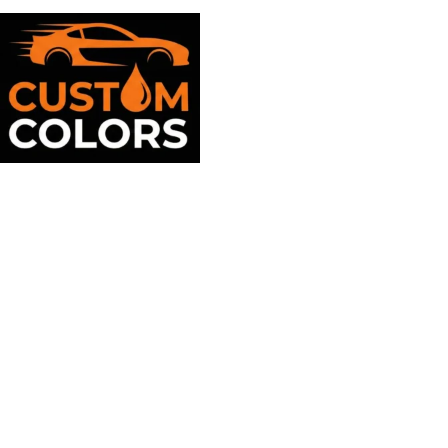
Suport clienti
09:00 - 17:00
Mayaell Custom Srl
J36/256/2023
RO48286773
Str.Orizontului 213 Tulcea
0774584939
suport@customcolors.ro
Tulcea, Tulcea