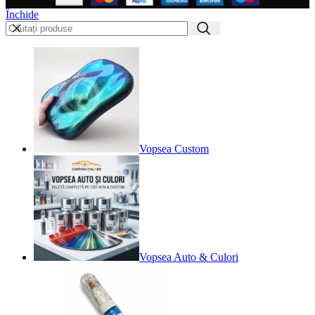
Închide
Vopsea Custom
Vopsea Auto & Culori