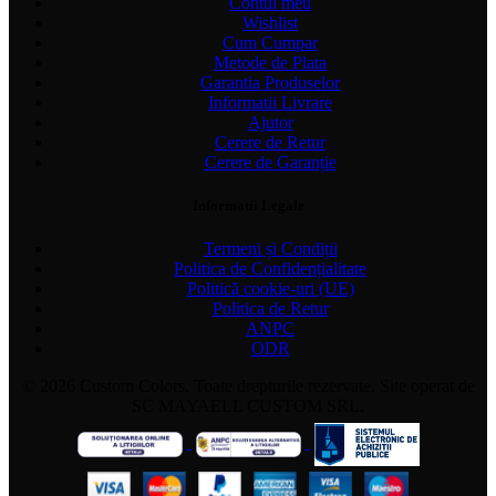
Contul meu
Wishlist
Cum Cumpar
Metode de Plata
Garantia Produselor
Informatii Livrare
Ajutor
Cerere de Retur
Cerere de Garanție
Informatii Legale
Termeni și Condiții
Politica de Confidențialitate
Politică cookie-uri (UE)
Politica de Retur
ANPC
ODR
© 2026 Custom Colors. Toate drepturile rezervate. Site operat de
SC MAYAELL CUSTOM SRL.