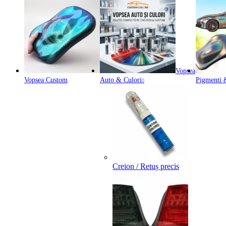
Vopsea
Vopsea Custom
Auto & Culori
Pigmenti &
Creion / Retuș precis