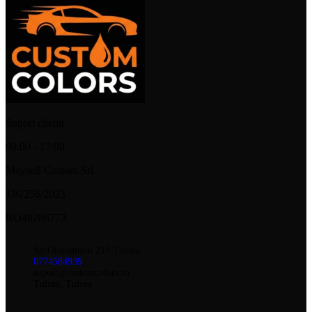
Suport clienti
09:00 - 17:00
Mayaell Custom Srl
J36/256/2023
RO48286773
Str.Orizontului 213 Tulcea
0774584939
suport@customcolors.ro
Tulcea, Tulcea