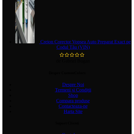
Creion Corector Vopsea Auto Preparat Exact pe
Codul Tău (VIN)
de Gabriel Bugan
Despre CustomColors
Despre Noi
Termeni și Condiții
Shop
Compara produse
Contacteaza-ne
Harta Site
Suport Clienti