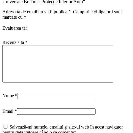
Universale Bottari – Protecție Interior Auto”
Adresa ta de email nu va fi publicată.
Câmpurile obligatorii sunt
marcate cu
*
Evaluarea ta
Recenzia ta
*
Nume
*
Email
*
Salvează-mi numele, emailul și site-ul web în acest navigator
pentru data viitoare când o să comentez.