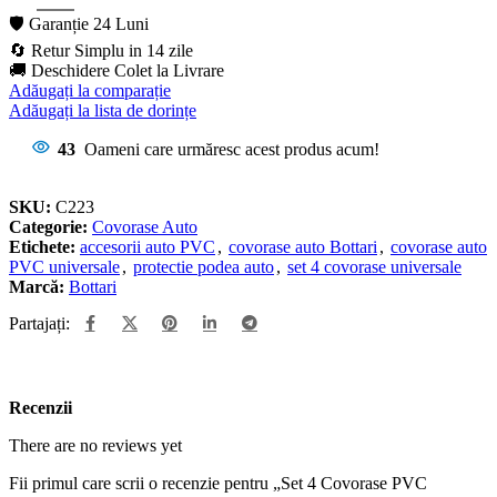
🛡️ Garanție 24 Luni
🔄 Retur Simplu in 14 zile
🚚 Deschidere Colet la Livrare
Adăugați la comparație
Adăugați la lista de dorințe
43
Oameni care urmăresc acest produs acum!
SKU:
C223
Categorie:
Covorase Auto
Etichete:
accesorii auto PVC
,
covorase auto Bottari
,
covorase auto
PVC universale
,
protectie podea auto
,
set 4 covorase universale
Marcă:
Bottari
Partajați:
Recenzii
There are no reviews yet
Fii primul care scrii o recenzie pentru „Set 4 Covorase PVC