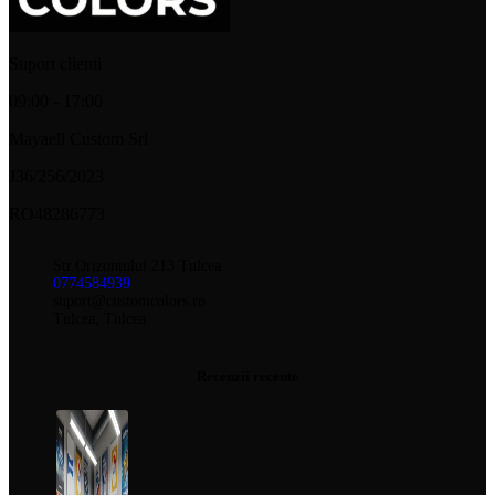
Suport clienti
09:00 - 17:00
Mayaell Custom Srl
J36/256/2023
RO48286773
Str.Orizontului 213 Tulcea
0774584939
suport@customcolors.ro
Tulcea, Tulcea
Recenzii recente