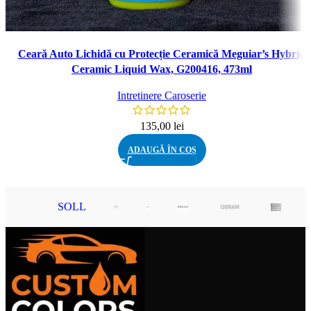
Ceară Auto Lichidă cu Protecție Ceramică Meguiar’s Hybrid
Ceramic Liquid Wax, G200416, 473ml
Intretinere Caroserie
135,00
lei
ADAUGĂ ÎN COȘ
SOLL