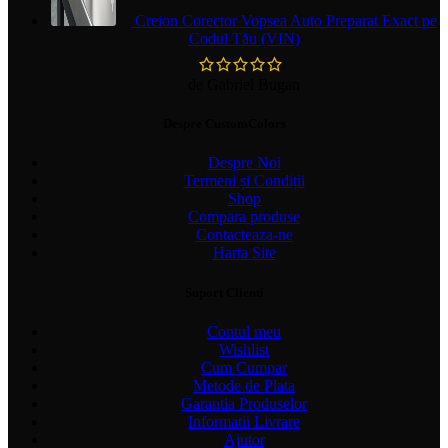
Creion Corector Vopsea Auto Preparat Exact pe
Codul Tău (VIN)
de Gabriel Bugan
Despre CustomColors
Despre Noi
Termeni și Condiții
Shop
Compara produse
Contacteaza-ne
Harta Site
Suport Clienti
Contul meu
Wishlist
Cum Cumpar
Metode de Plata
Garantia Produselor
Informatii Livrare
Ajutor