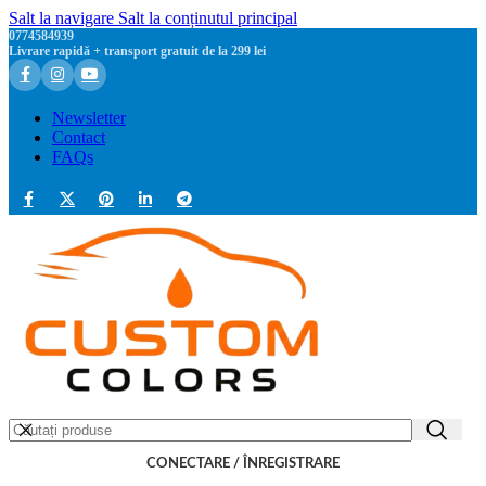
Salt la navigare
Salt la conținutul principal
0774584939
Livrare rapidă + transport gratuit de la 299 lei
Newsletter
Contact
FAQs
CONECTARE / ÎNREGISTRARE