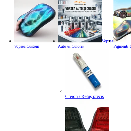
Vopsea
Vopsea Custom
Auto & Culori
Pigmenti &
Creion / Retuș precis