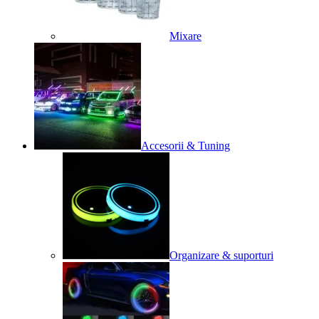
Mixare
Accesorii & Tuning
Organizare & suporturi