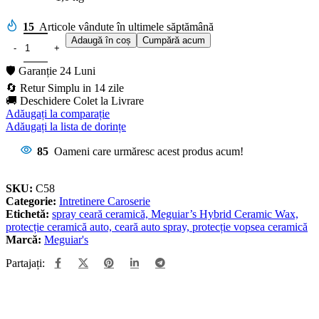
15
Articole vândute în ultimele săptămână
Adaugă în coș
Cumpără acum
🛡️ Garanție 24 Luni
🔄 Retur Simplu in 14 zile
🚚 Deschidere Colet la Livrare
Adăugați la comparație
Adăugați la lista de dorințe
85
Oameni care urmăresc acest produs acum!
SKU:
C58
Categorie:
Intretinere Caroserie
Etichetă:
spray ceară ceramică, Meguiar’s Hybrid Ceramic Wax,
protecție ceramică auto, ceară auto spray, protecție vopsea ceramică
Marcă:
Meguiar's
Partajați: