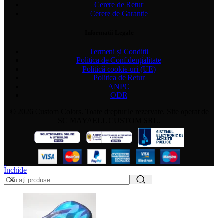
Cerere de Retur
Cerere de Garanție
Informatii Legale
Termeni și Condiții
Politica de Confidențialitate
Politică cookie-uri (UE)
Politica de Retur
ANPC
ODR
© 2026 Custom Colors. Toate drepturile rezervate. Site operat de
SC MAYAELL CUSTOM SRL.
Închide