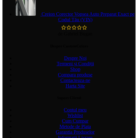
Creion Corector Vopsea Auto Preparat Exact pe
Codul Tău (VIN)
de Gabriel Bugan
Despre CustomColors
Despre Noi
Termeni și Condiții
Shop
Compara produse
Contacteaza-ne
Harta Site
Suport Clienti
Contul meu
Wishlist
Cum Cumpar
Metode de Plata
Garantia Produselor
Informatii Livrare