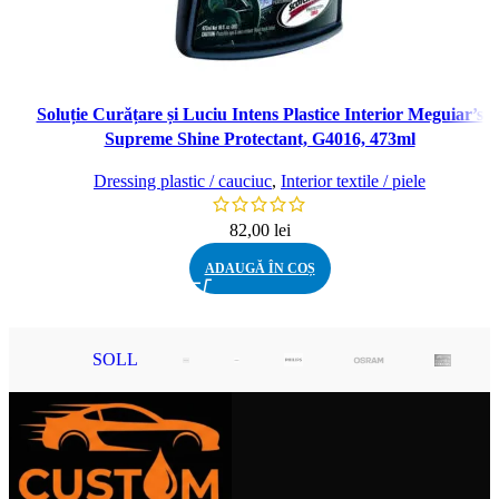
Soluție Curățare și Luciu Intens Plastice Interior Meguiar’s
Supreme Shine Protectant, G4016, 473ml
Dressing plastic / cauciuc
,
Interior textile / piele
82,00
lei
ADAUGĂ ÎN COȘ
SOLL