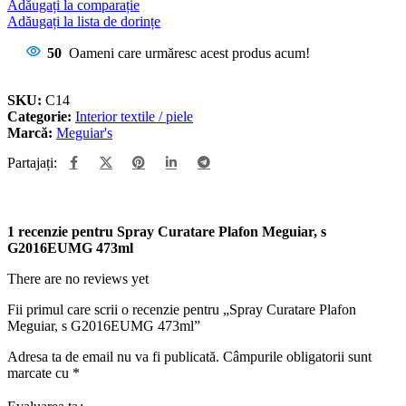
Adăugați la comparație
Adăugați la lista de dorințe
50
Oameni care urmăresc acest produs acum!
SKU:
C14
Categorie:
Interior textile / piele
Marcă:
Meguiar's
Partajați:
1 recenzie pentru
Spray Curatare Plafon Meguiar, s
G2016EUMG 473ml
There are no reviews yet
Fii primul care scrii o recenzie pentru „Spray Curatare Plafon
Meguiar, s G2016EUMG 473ml”
Adresa ta de email nu va fi publicată.
Câmpurile obligatorii sunt
marcate cu
*