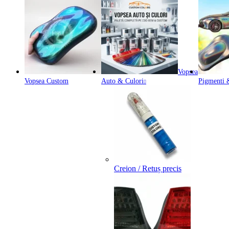
Vopsea
Vopsea Custom
Auto & Culori
Pigmenti &
Creion / Retuș precis