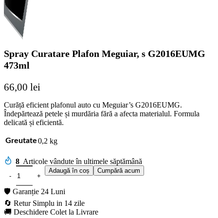
Spray Curatare Plafon Meguiar, s G2016EUMG
473ml
66,00
lei
Curăță eficient plafonul auto cu Meguiar’s G2016EUMG.
Îndepărtează petele și murdăria fără a afecta materialul. Formula
delicată și eficientă.
0,2 kg
Greutate
8
Articole vândute în ultimele săptămână
Adaugă în coș
Cumpără acum
🛡️ Garanție 24 Luni
🔄 Retur Simplu in 14 zile
🚚 Deschidere Colet la Livrare