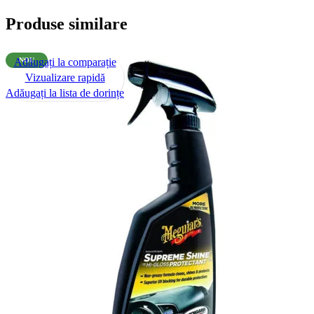
Produse similare
Adăugați la comparație
NOU
Vizualizare rapidă
Adăugați la lista de dorințe