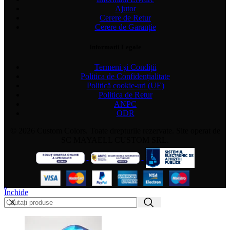
Ajutor
Cerere de Retur
Cerere de Garanție
Informatii Legale
Termeni și Condiții
Politica de Confidențialitate
Politică cookie-uri (UE)
Politica de Retur
ANPC
ODR
© 2026 Custom Colors. Toate drepturile rezervate. Site operat de
SC MAYAELL CUSTOM SRL.
Închide