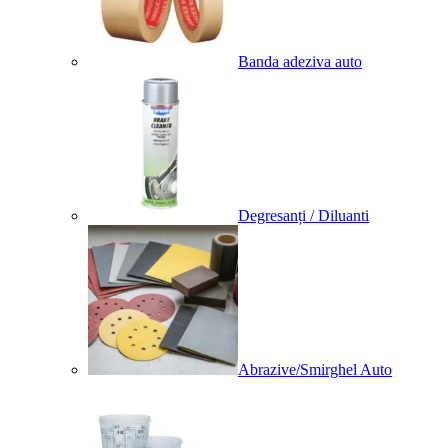
Banda adeziva auto
Degresanți / Diluanti
Abrazive/Smirghel Auto