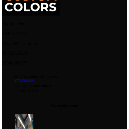
Suport clienti
09:00 - 17:00
Mayaell Custom Srl
J36/256/2023
RO48286773
Str.Orizontului 213 Tulcea
0774584939
suport@customcolors.ro
Tulcea, Tulcea
Recenzii recente