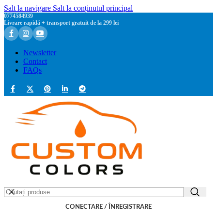
Salt la navigare
Salt la conținutul principal
0774584939
Livrare rapidă + transport gratuit de la 299 lei
Newsletter
Contact
FAQs
CONECTARE / ÎNREGISTRARE