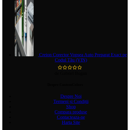
Creion Corector Vopsea Auto Preparat Exact pe
Codul Tău (VIN)
de Gabriel Bugan
Despre CustomColors
Despre Noi
Termeni și Condiții
Shop
Compara produse
Contacteaza-ne
Harta Site