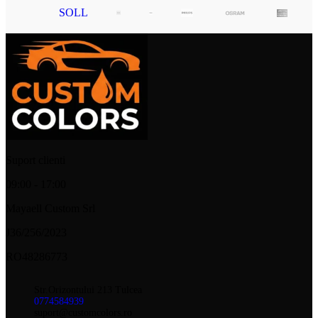
SOLL
Suport clienti
09:00 - 17:00
Mayaell Custom Srl
J36/256/2023
RO48286773
Str.Orizontului 213 Tulcea
0774584939
suport@customcolors.ro