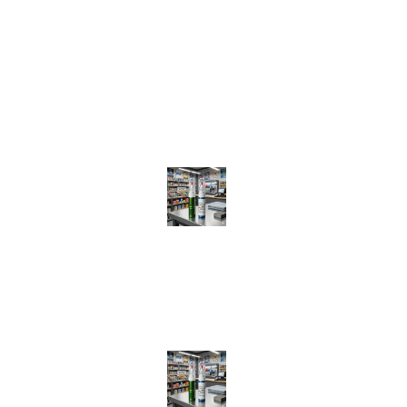
RO48286773
Str.Orizontului 213 Tulcea
0774584939
suport@customcolors.ro
Tulcea, Tulcea
Recenzii recente
Creion Corector Vopsea Auto Preparat Exact pe Codul Tău
(VIN)
de Luca Larius