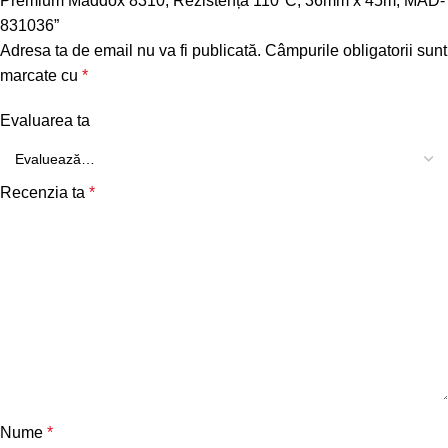
Premium Maddox 8310, Rezistență 110°C, 36mm x 45m, MAD-
831036”
Adresa ta de email nu va fi publicată.
Câmpurile obligatorii sunt
marcate cu
*
Evaluarea ta
Recenzia ta
*
Nume
*