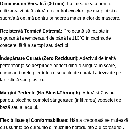
Dimensiune Versatilă (36 mm):
Lățimea ideală pentru
utilizarea zilnică; oferă un control excelent pe margini și o
suprafață optimă pentru prinderea materialelor de mascare.
Rezistență Termică Extremă:
Proiectată să reziste în
siguranță la temperaturi de până la 110°C în cabina de
coacere, fără a se topi sau dezlipi.
Îndepărtare Curată (Zero Reziduuri):
Adezivul de înaltă
performanță se desprinde perfect dintr-o singură mișcare,
eliminând orele pierdute cu soluțiile de curățat adeziv de pe
lac, sticlă sau plastice.
Margini Perfecte (No Bleed-Through):
Aderă strâns pe
panou, blocând complet sângerarea (infiltrarea) vopselei de
bază sau a lacului.
Flexibilitate și Conformabilitate:
Hârtia creponată se mulează
cu ușurință pe curburile și muchiile neregulate ale caroseriei.