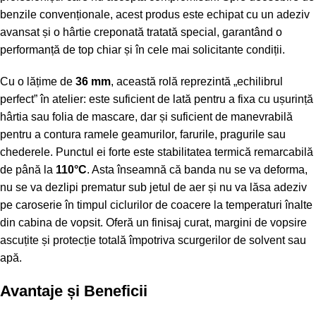
benzile convenționale, acest produs este echipat cu un adeziv
avansat și o hârtie creponată tratată special, garantând o
performanță de top chiar și în cele mai solicitante condiții.
Cu o lățime de
36 mm
, această rolă reprezintă „echilibrul
perfect” în atelier: este suficient de lată pentru a fixa cu ușurință
hârtia sau folia de mascare, dar și suficient de manevrabilă
pentru a contura ramele geamurilor, farurile, pragurile sau
chederele. Punctul ei forte este stabilitatea termică remarcabilă
de până la
110°C
. Asta înseamnă că banda nu se va deforma,
nu se va dezlipi prematur sub jetul de aer și nu va lăsa adeziv
pe caroserie în timpul ciclurilor de coacere la temperaturi înalte
din cabina de vopsit. Oferă un finisaj curat, margini de vopsire
ascuțite și protecție totală împotriva scurgerilor de solvent sau
apă.
Avantaje și Beneficii