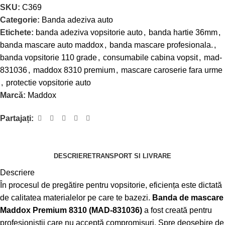
SKU:
C369
Categorie:
Banda adeziva auto
Etichete:
banda adeziva vopsitorie auto
,
banda hartie 36mm
,
banda mascare auto maddox
,
banda mascare profesionala.
,
banda vopsitorie 110 grade
,
consumabile cabina vopsit
,
mad-
831036
,
maddox 8310 premium
,
mascare caroserie fara urme
,
protectie vopsitorie auto
Marcă:
Maddox
Partajați:
DESCRIERE
TRANSPORT SI LIVRARE
Descriere
În procesul de pregătire pentru vopsitorie, eficiența este dictată
de calitatea materialelor pe care te bazezi.
Banda de mascare
Maddox Premium 8310 (MAD-831036)
a fost creată pentru
profesioniștii care nu acceptă compromisuri. Spre deosebire de