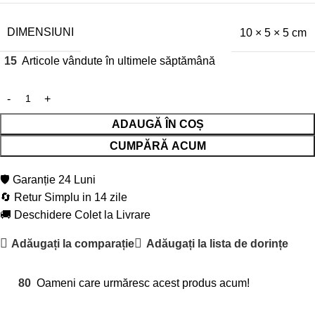
DIMENSIUNI
10 × 5 × 5 cm
15
Articole vândute în ultimele săptămână
ADAUGĂ ÎN COȘ
CUMPĂRĂ ACUM
🛡️ Garanție 24 Luni
🔄 Retur Simplu in 14 zile
🚚 Deschidere Colet la Livrare
Adăugați la comparație
Adăugați la lista de dorințe
80
Oameni care urmăresc acest produs acum!