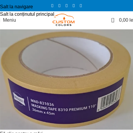
Salt la navigare
Salt la conținutul principal
0
Meniu
0,00
le