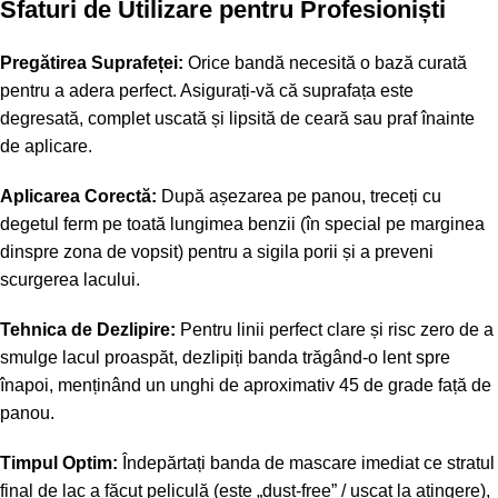
Sfaturi de Utilizare pentru Profesioniști
Pregătirea Suprafeței:
Orice bandă necesită o bază curată
pentru a adera perfect. Asigurați-vă că suprafața este
degresată, complet uscată și lipsită de ceară sau praf înainte
de aplicare.
Aplicarea Corectă:
După așezarea pe panou, treceți cu
degetul ferm pe toată lungimea benzii (în special pe marginea
dinspre zona de vopsit) pentru a sigila porii și a preveni
scurgerea lacului.
Tehnica de Dezlipire:
Pentru linii perfect clare și risc zero de a
smulge lacul proaspăt, dezlipiți banda trăgând-o lent spre
înapoi, menținând un unghi de aproximativ 45 de grade față de
panou.
Timpul Optim:
Îndepărtați banda de mascare imediat ce stratul
final de lac a făcut peliculă (este „dust-free” / uscat la atingere),