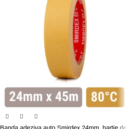
Banda adeziva auto Smirdex 24mm, hartie de