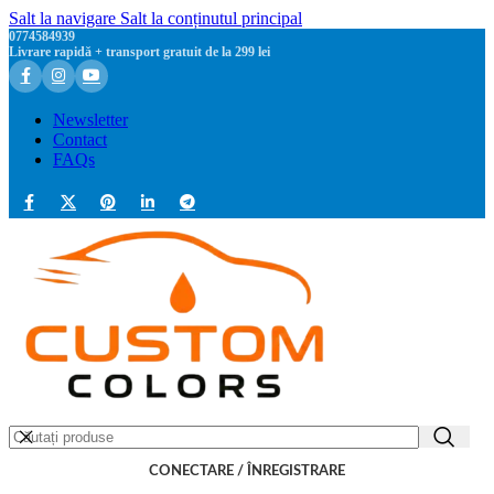
Salt la navigare
Salt la conținutul principal
0774584939
Livrare rapidă + transport gratuit de la 299 lei
Newsletter
Contact
FAQs
CONECTARE / ÎNREGISTRARE