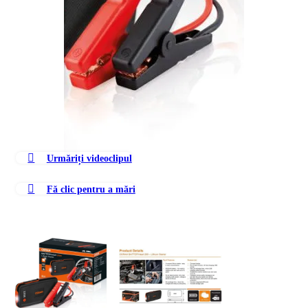
Urmăriți videoclipul
Fă clic pentru a mări