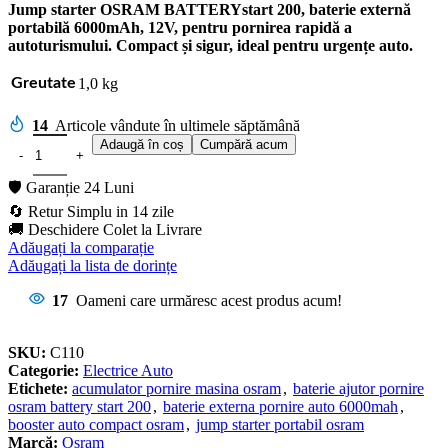
Jump starter OSRAM BATTERYstart 200, baterie externă
portabilă 6000mAh, 12V, pentru pornirea rapidă a
autoturismului. Compact și sigur, ideal pentru urgențe auto.
1,0 kg
Greutate
14
Articole vândute în ultimele săptămână
Adaugă în coș
Cumpără acum
🛡️ Garanție 24 Luni
🔄 Retur Simplu in 14 zile
🚚 Deschidere Colet la Livrare
Adăugați la comparație
Adăugați la lista de dorințe
17
Oameni care urmăresc acest produs acum!
SKU:
C110
Categorie:
Electrice Auto
Etichete:
acumulator pornire masina osram
,
baterie ajutor pornire
osram battery start 200
,
baterie externa pornire auto 6000mah
,
booster auto compact osram
,
jump starter portabil osram
Marcă:
Osram