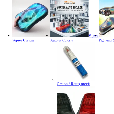
Vopsea
Vopsea Custom
Auto & Culori
Pigmenti &
Creion / Retuș precis