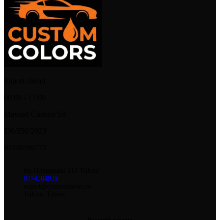
Suport clienti
09:00 - 17:00
Mayaell Custom Srl
J36/256/2023
RO48286773
Str.Orizontului 213 Tulcea
0774584939
suport@customcolors.ro
Tulcea, Tulcea
Recenzii recente