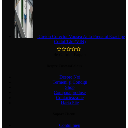
Creion Corector Vopsea Auto Preparat Exact pe
Codul Tău (VIN)
de Gabriel Bugan
Despre CustomColors
Despre Noi
Termeni și Condiții
Shop
Compara produse
Contacteaza-ne
Harta Site
Suport Clienti
Contul meu