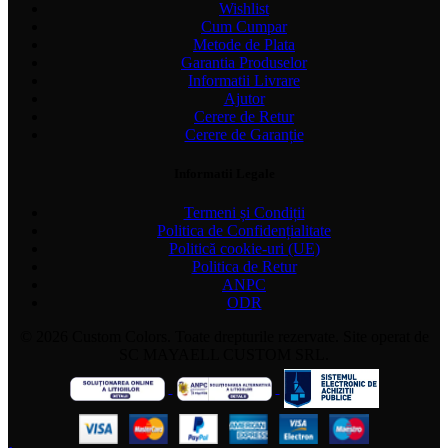
Wishlist
Cum Cumpar
Metode de Plata
Garantia Produselor
Informatii Livrare
Ajutor
Cerere de Retur
Cerere de Garanție
Informatii Legale
Termeni și Condiții
Politica de Confidențialitate
Politică cookie-uri (UE)
Politica de Retur
ANPC
ODR
© 2026 Custom Colors. Toate drepturile rezervate. Site operat de
SC MAYAELL CUSTOM SRL.