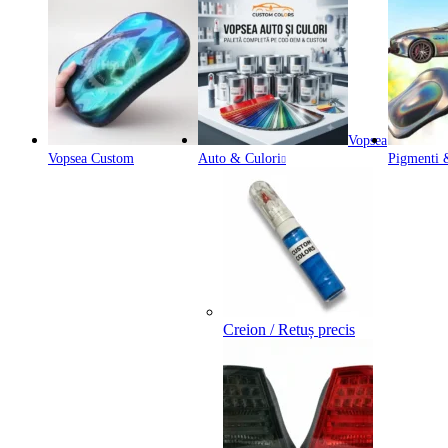
Vopsea
Vopsea Custom
Auto & Culori
Pigmenti &
Creion / Retuș precis