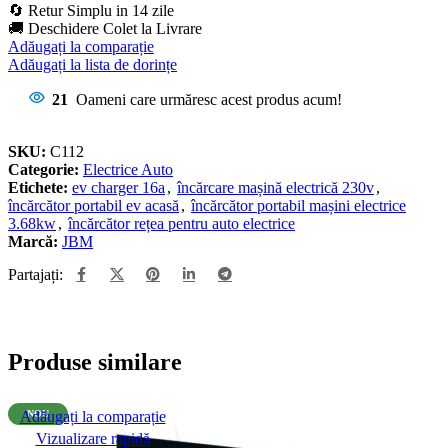
🔄 Retur Simplu in 14 zile
🚚 Deschidere Colet la Livrare
Adăugați la comparație
Adăugați la lista de dorințe
21
Oameni care urmăresc acest produs acum!
SKU:
C112
Categorie:
Electrice Auto
Etichete:
ev charger 16a
,
încărcare mașină electrică 230v
,
încărcător portabil ev acasă
,
încărcător portabil mașini electrice
3.68kw
,
încărcător rețea pentru auto electrice
Marcă:
JBM
Partajați:
Produse similare
Adăugați la comparație
NOU
Vizualizare rapidă