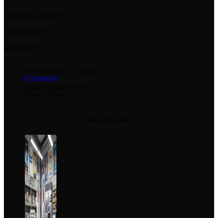
Mayaell Custom Srl
J36/256/2023
RO48286773
Str.Orizontului 213 Tulcea
0774584939
suport@customcolors.ro
Tulcea, Tulcea
Recenzii recente