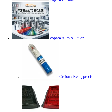
Vopsea Auto & Culori
Creion / Retuș precis