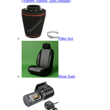
(Antigel, Parbriz, Apă Distilată)
Filtre Aer
Huse Auto