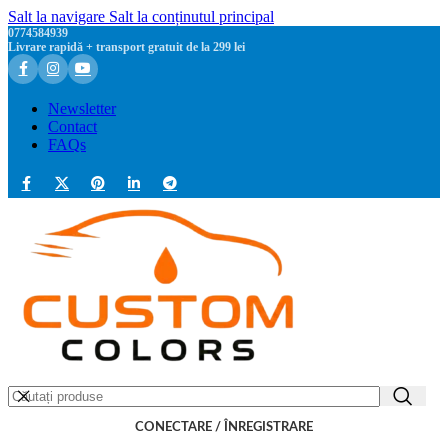
Salt la navigare
Salt la conținutul principal
0774584939
Livrare rapidă + transport gratuit de la 299 lei
Newsletter
Contact
FAQs
CONECTARE / ÎNREGISTRARE