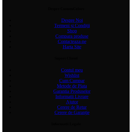
Despre CustomColors
Despre Noi
Termeni și Condiții
Shop
Compara produse
Contacteaza-ne
Harta Site
Suport Clienti
Contul meu
Wishlist
Cum Cumpar
Metode de Plata
Garantia Produselor
Informatii Livrare
Ajutor
Cerere de Retur
Cerere de Garanție
Informatii Legale