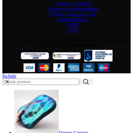
Termeni și Condiții
Politica de Confidențialitate
Politică cookie-uri (UE)
Politica de Retur
ANPC
ODR
© 2026 Custom Colors. Toate drepturile rezervate. Site operat de
SC MAYAELL CUSTOM SRL.
Închide
Vopsea Custom