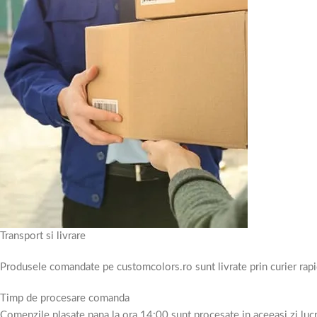
Transport si livrare
Produsele comandate pe customcolors.ro sunt livrate prin curier rapi
Timp de procesare comanda
Comenzile plasate pana la ora 14:00 sunt procesate in aceeasi zi luc