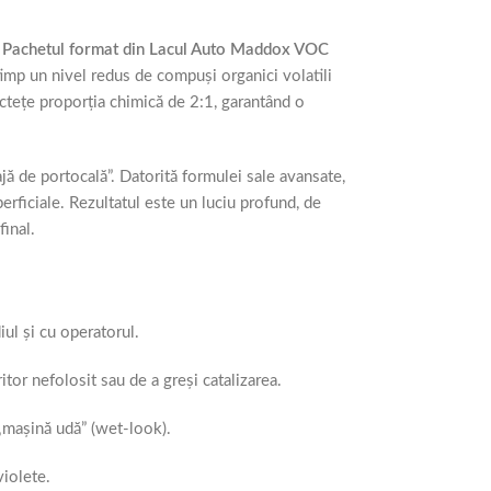
.
Pachetul format din Lacul Auto Maddox VOC
timp un nivel redus de compuși organici volatili
rictețe proporția chimică de 2:1, garantând o
jă de portocală”. Datorită formulei sale avansate,
erficiale. Rezultatul este un luciu profund, de
final.
ul și cu operatorul.
tor nefolosit sau de a greși catalizarea.
 „mașină udă” (wet-look).
violete.