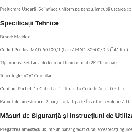
Prelucrare Ușoară:
Se întinde uniform pe panou, iar după uscarea comp
Specificații Tehnice
Brand:
Maddox
Coduri Produs:
MAD-50100/1 (Lac) / MAD-80600/0.5 (Întăritor)
Tip produs:
Set Lac auto incolor bicomponent (2K Clearcoat)
Tehnologie:
VOC Compliant
Conținut Pachet:
1x Cutie Lac 1 Litru + 1x Cutie Întăritor 0.5 Litri
Raport de amestecare:
2 părți Lac la 1 parte Întăritor la volum (2:1).
Măsuri de Siguranță și Instrucțiuni de Utiliz
Pregătirea amestecului:
Într-un pahar gradat curat, amestecați riguro