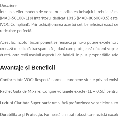
Descriere
Într-un atelier modern de vopsitorie, calitatea finisajului trebuie s
(MAD-50100/1) și Întăritorul dedicat 1015 (MAD-80600/0.5)
este 
(VOC Compliant). Prin achiziționarea acestui set, beneficiezi exact de 
reticulare perfectă.
Acest lac incolor bicomponent se remarcă printr-o putere excelentă de
creează o peliculă transparentă și dură care protejează eficient vopsea
durată, care redă mașinii aspectul de fabrică. În plus, proprietățile sa
Avantaje și Beneficii
Conformitate VOC:
Respectă normele europene stricte privind emisiil
Pachet Gata de Mixare:
Conține volumele exacte (1L + 0.5L) pentru a 
Luciu și Claritate Superioară:
Amplifică profunzimea vopselelor auto (u
Durabilitate și Protecție:
Formează un strat robust care rezistă excelen