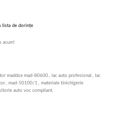
 lista de dorințe
s acum!
ritor maddox mad-80600
,
lac auto profesional
,
lac
tor
,
mad-50100/1
,
materiale tinichigerie
itorie auto voc compliant.