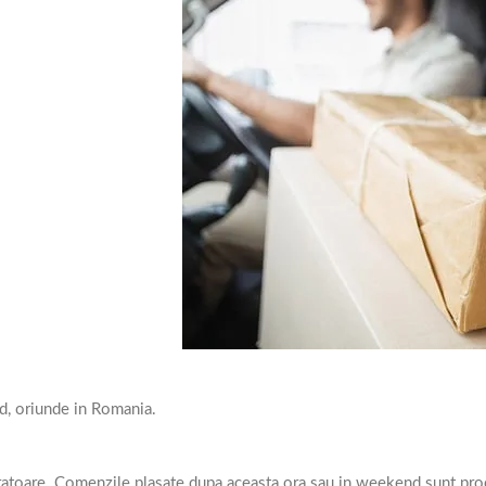
d, oriunde in Romania.
ratoare. Comenzile plasate dupa aceasta ora sau in weekend sunt proc