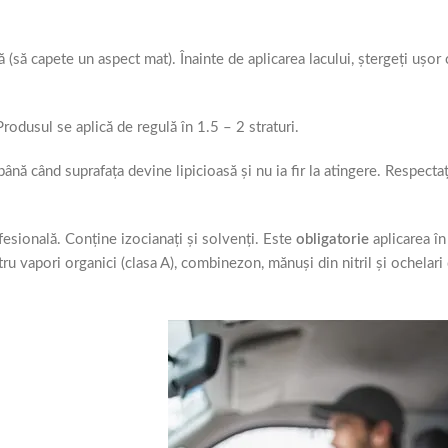
să capete un aspect mat). Înainte de aplicarea lacului, ștergeți ușor c
rodusul se aplică de regulă în 1.5 – 2 straturi.
până când suprafața devine lipicioasă și nu ia fir la atingere. Respecta
fesională. Conține izocianați și solvenți. Este
obligatorie
aplicarea în
u vapori organici (clasa A), combinezon, mănuși din nitril și ochelari 