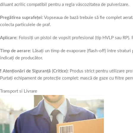
diluant acrilic compatibil pentru a regla vâscozitatea de pulverizare.
Pregătirea suprafeței:
Vopseaua de bază trebuie să fie complet aerată (
colecta particulele de praf.
Aplicare:
Folosiți un pistol de vopsit profesional (tip HVLP sau RP). P
Timp de aerare:
Lăsați un timp de evaporare (flash-off) între straturi 
indicați de producător.
❗
Atenționări de Siguranță (Critice):
Produs strict pentru utilizare pro
Purtați echipament de protecție complet: mască de gaze cu filtre pentr
Transport si Livrare