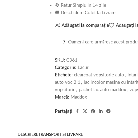
🔄 Retur Simplu in 14 zile
🚚 Deschidere Colet la Livrare
Adăugați la comparație
Adăugați la
7
Oameni care urmăresc acest produ
SKU:
C361
Categorie:
Lacuri
Etichete:
clearcoat vopsitorie auto
,
inta
auto voc 2:1
,
lac incolor masina cu intari
vopsitorie
,
pachet lac auto maddox
,
vops
Marcă:
Maddox
Partajați:
DESCRIERE
TRANSPORT SI LIVRARE