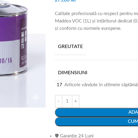
275,00
lei
Calitate profesională cu respect pentru m
Maddox VOC (1L) și întăritorul dedicat (0.5
și conform cu normele europene.
GREUTATE
DIMENSIUNI
17
Articole vândute în ultimele săptăm
ADA
CUM
🛡️ Garanție 24 Luni