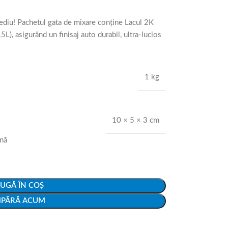
ediu! Pachetul gata de mixare conține Lacul 2K
L), asigurând un finisaj auto durabil, ultra-lucios
1 kg
10 × 5 × 3 cm
ână
UGĂ ÎN COȘ
PĂRĂ ACUM