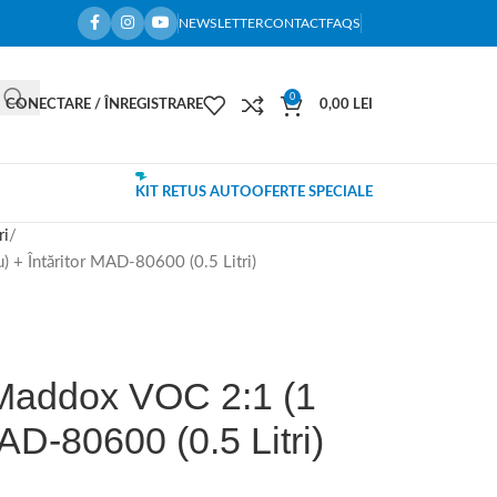
NEWSLETTER
CONTACT
FAQS
0
CONECTARE / ÎNREGISTRARE
0,00
LEI
KIT RETUS AUTO
OFERTE SPECIALE
ri
) + Întăritor MAD-80600 (0.5 Litri)
Maddox VOC 2:1 (1
MAD-80600 (0.5 Litri)