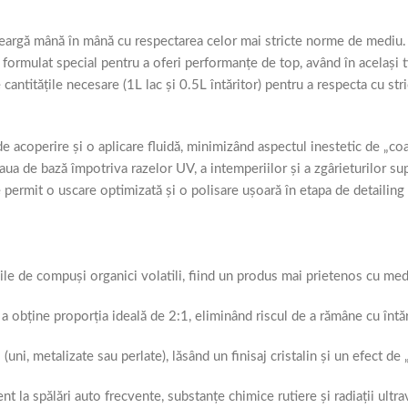
ă meargă mână în mână cu respectarea celor mai stricte norme de mediu
formulat special pentru a oferi performanțe de top, având în același 
cantitățile necesare (1L lac și 0.5L întăritor) pentru a respecta cu st
 acoperire și o aplicare fluidă, minimizând aspectul inestetic de „coa
ua de bază împotriva razelor UV, a intemperiilor și a zgârieturilor sup
le permit o uscare optimizată și o polisare ușoară în etapa de detailing 
e de compuși organici volatili, fiind un produs mai prietenos cu medi
obține proporția ideală de 2:1, eliminând riscul de a rămâne cu întări
ni, metalizate sau perlate), lăsând un finisaj cristalin și un efect de
t la spălări auto frecvente, substanțe chimice rutiere și radiații ultra