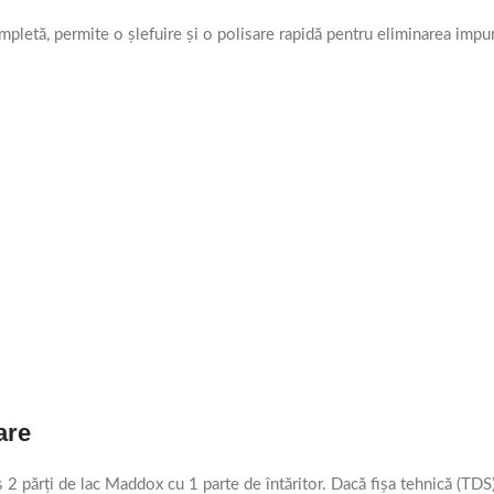
letă, permite o șlefuire și o polisare rapidă pentru eliminarea impuri
are
s 2 părți de lac Maddox cu 1 parte de întăritor. Dacă fișa tehnică (TD