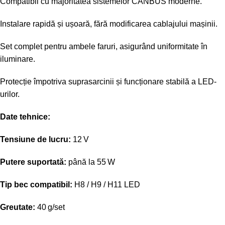
Compatibil cu majoritatea sistemelor CANBUS moderne.
Instalare rapidă și ușoară, fără modificarea cablajului mașinii.
Set complet pentru ambele faruri, asigurând uniformitate în
iluminare.
Protecție împotriva suprasarcinii și funcționare stabilă a LED-
urilor.
Date tehnice:
Tensiune de lucru:
12 V
Putere suportată:
până la 55 W
Tip bec compatibil:
H8 / H9 / H11 LED
Greutate:
40 g/set