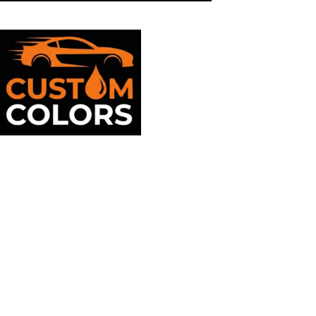
Suport clienti
09:00 - 17:00
Mayaell Custom Srl
J36/256/2023
RO48286773
Str.Orizontului 213 Tulcea
0774584939
suport@customcolors.ro