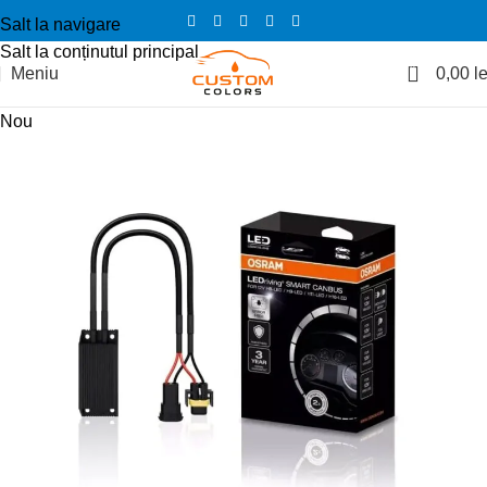
Salt la navigare
Salt la conținutul principal
0
Meniu
0,00
le
Nou