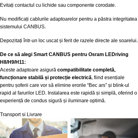
Evitați contactul cu lichide sau componente corodate.
Nu modificați cablurile adaptoarelor pentru a păstra integritatea
sistemului CANBUS.
Depozitați într-un loc uscat și ferit de razele directe ale soarelui.
De ce să alegi Smart CANBUS pentru Osram LEDriving
H8/H9/H11:
Aceste adaptoare asigură
compatibilitate completă,
funcționare stabilă și protecție electrică
, fiind esențiale
pentru șoferii care vor să elimine erorile “Bec ars” și blink-ul
rapid al farurilor LED. Instalarea este rapidă și simplă, oferind o
experiență de condus sigură și iluminare optimă.
Transport si Livrare