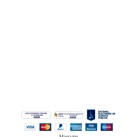
Ajutor
Cerere de Retur
Cerere de Garanție
Informatii Legale
Termeni și Condiții
Politica de Confidențialitate
Politică cookie-uri (UE)
Politica de Retur
ANPC
ODR
© 2026 Custom Colors. Toate drepturile rezervate. Site operat
de SC MAYAELL CUSTOM SRL.
Magazin