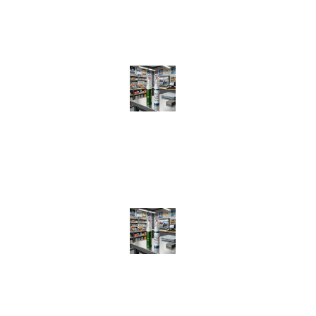
Tulcea, Tulcea
Recenzii recente
Creion Corector Vopsea Auto Preparat Exact pe Codul Tău
(VIN)
de Luca Larius
Creion Corector Vopsea Auto Preparat Exact pe Codul Tău
(VIN)