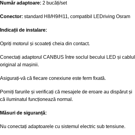
Număr adaptoare:
2 bucăți/set
Conector:
standard H8/H9/H11, compatibil LEDriving Osram
Indicații de instalare:
Opriți motorul și scoateți cheia din contact.
Conectați adaptorul CANBUS între soclul becului LED și cablul
original al mașinii.
Asigurați-vă că fiecare conexiune este ferm fixată.
Porniți farurile și verificați că mesajele de eroare au dispărut și
că iluminatul funcționează normal.
Măsuri de siguranță:
Nu conectați adaptoarele cu sistemul electric sub tensiune.