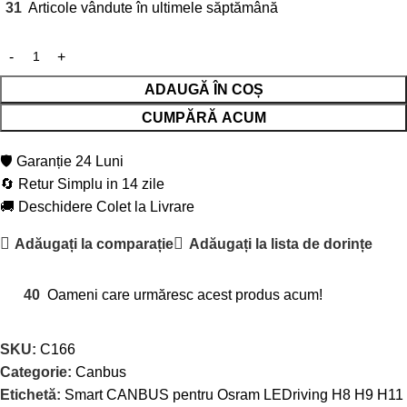
31
Articole vândute în ultimele săptămână
ADAUGĂ ÎN COȘ
CUMPĂRĂ ACUM
🛡️ Garanție 24 Luni
🔄 Retur Simplu in 14 zile
🚚 Deschidere Colet la Livrare
Adăugați la comparație
Adăugați la lista de dorințe
40
Oameni care urmăresc acest produs acum!
SKU:
C166
Categorie:
Canbus
Etichetă:
Smart CANBUS pentru Osram LEDriving H8 H9 H11