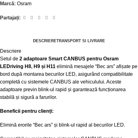
Marcă:
Osram
Partajați:
DESCRIERE
TRANSPORT SI LIVRARE
Descriere
Setul de
2 adaptoare Smart CANBUS pentru Osram
LEDriving H8, H9 și H11
elimină mesajele “Bec ars” afișate pe
bord după montarea becurilor LED, asigurând compatibilitate
completă cu sistemele CANBUS ale vehiculului. Aceste
adaptoare previn blink-ul rapid și garantează funcționarea
stabilă și sigură a farurilor.
Beneficii pentru clienți:
Elimină erorile “Bec ars” și blink-ul rapid al becurilor LED.