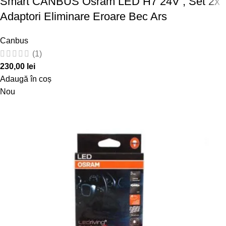
Smart CANBUS Osram LED H7 24V , Set 2x
Adaptori Eliminare Eroare Bec Ars
Canbus
(1)
230,00
lei
Adaugă în coș
Nou