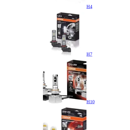
H4
H7
H10