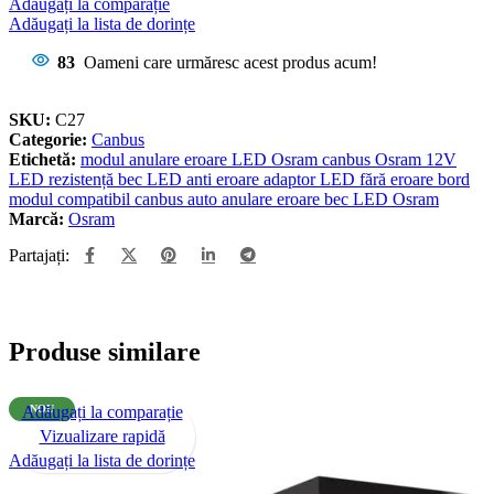
Adăugați la comparație
Adăugați la lista de dorințe
83
Oameni care urmăresc acest produs acum!
SKU:
C27
Categorie:
Canbus
Etichetă:
modul anulare eroare LED Osram canbus Osram 12V
LED rezistență bec LED anti eroare adaptor LED fără eroare bord
modul compatibil canbus auto anulare eroare bec LED Osram
Marcă:
Osram
Partajați:
Produse similare
Adăugați la comparație
NOU
Vizualizare rapidă
Adăugați la lista de dorințe