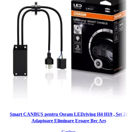
Smart CANBUS pentru Osram LEDriving H4 H19 , Set 2x
Adaptoare Eliminare Eroare Bec Ars
Canbus