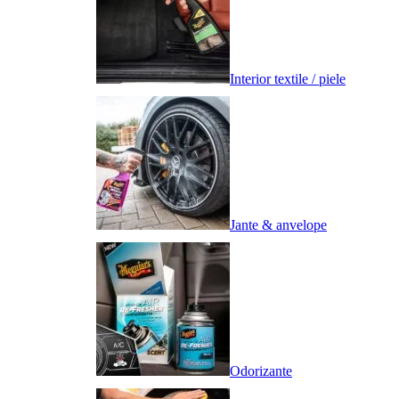
Interior textile / piele
Jante & anvelope
Odorizante