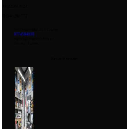
J36/256/2023
RO48286773
Str.Orizontului 213 Tulcea
0774584939
suport@customcolors.ro
Tulcea, Tulcea
Recenzii recente