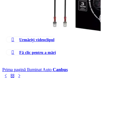
Urmăriți videoclipul
Fă clic pentru a mări
Prima pagină
Iluminat Auto
Canbus