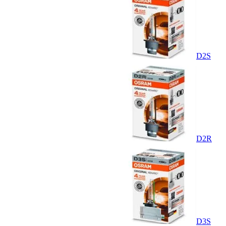
D2S
D2R
D3S