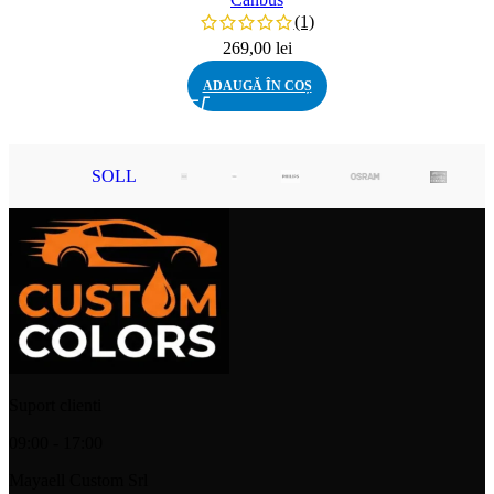
(1)
269,00
lei
ADAUGĂ ÎN COȘ
SOLL
Suport clienti
09:00 - 17:00
Mayaell Custom Srl