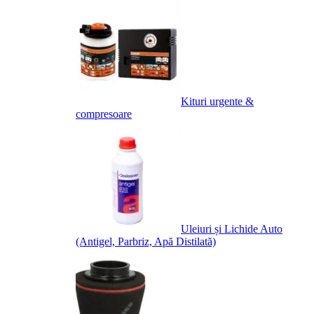
Kituri urgente &
compresoare
Uleiuri și Lichide Auto
(Antigel, Parbriz, Apă Distilată)