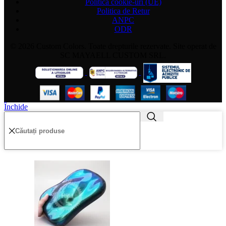
Politică cookie-uri (UE)
Politica de Retur
ANPC
ODR
© 2026 Custom Colors. Toate drepturile rezervate. Site operat de
SC MAYAELL CUSTOM SRL.
Închide