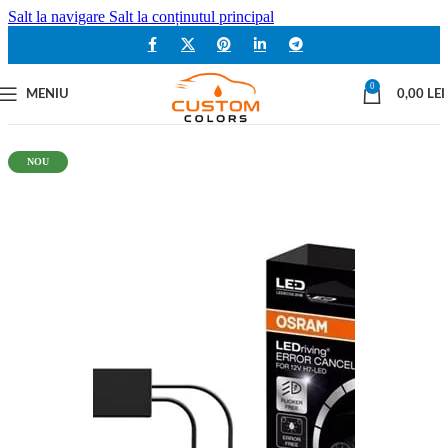
Salt la navigare
Salt la conținutul principal
0
MENIU
0,00
LEI
NOU