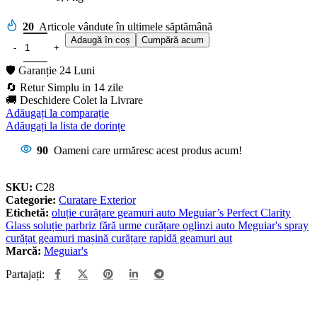
20
Articole vândute în ultimele săptămână
Adaugă în coș
Cumpără acum
🛡️ Garanție 24 Luni
🔄 Retur Simplu in 14 zile
🚚 Deschidere Colet la Livrare
Adăugați la comparație
Adăugați la lista de dorințe
90
Oameni care urmăresc acest produs acum!
SKU:
C28
Categorie:
Curatare Exterior
Etichetă:
oluție curățare geamuri auto Meguiar’s Perfect Clarity
Glass soluție parbriz fără urme curățare oglinzi auto Meguiar's spray
curățat geamuri mașină curățare rapidă geamuri aut
Marcă:
Meguiar's
Partajați: