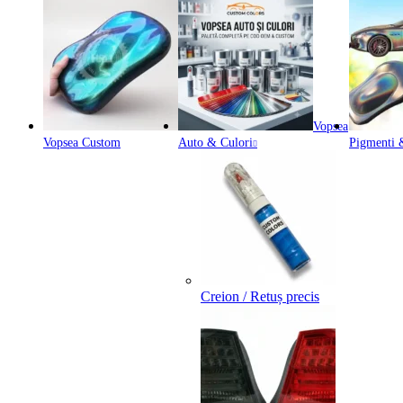
Vopsea
Vopsea Custom
Auto & Culori
Pigmenti &
Creion / Retuș precis