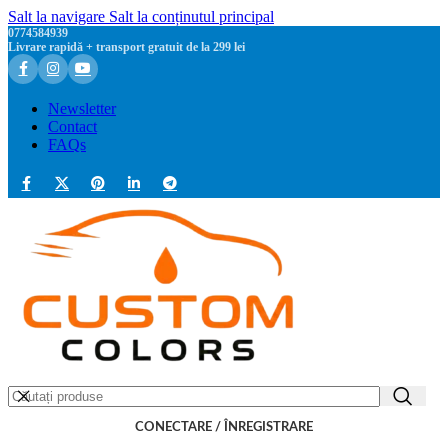
Salt la navigare
Salt la conținutul principal
0774584939
Livrare rapidă + transport gratuit de la 299 lei
Newsletter
Contact
FAQs
CONECTARE / ÎNREGISTRARE