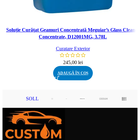
Soluție Curățat Geamuri Concentrată Meguiar’s Glass Cleaner
Concentrate, D12001MG, 3.78L
Curatare Exterior
245,00
lei
ADAUGĂ ÎN COȘ
SOLL