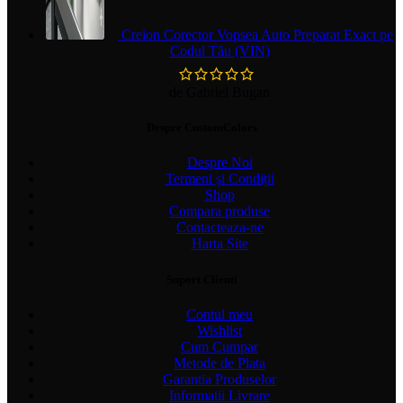
Creion Corector Vopsea Auto Preparat Exact pe
Codul Tău (VIN)
de Gabriel Bugan
Despre CustomColors
Despre Noi
Termeni și Condiții
Shop
Compara produse
Contacteaza-ne
Harta Site
Suport Clienti
Contul meu
Wishlist
Cum Cumpar
Metode de Plata
Garantia Produselor
Informatii Livrare