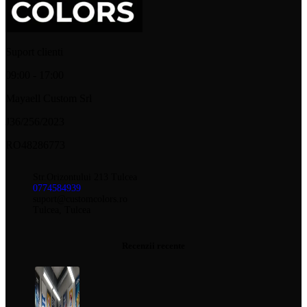
Suport clienti
09:00 - 17:00
Mayaell Custom Srl
J36/256/2023
RO48286773
Str.Orizontului 213 Tulcea
0774584939
suport@customcolors.ro
Tulcea, Tulcea
Recenzii recente