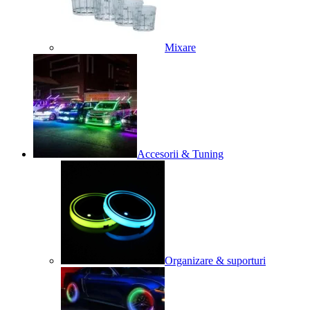
Mixare
Accesorii & Tuning
Organizare & suporturi