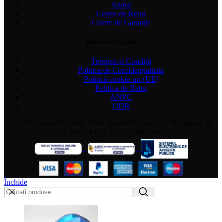
Ajutor
Cerere de Retur
Cerere de Garanție
Informatii Legale
Termeni și Condiții
Politica de Confidențialitate
Politică cookie-uri (UE)
Politica de Retur
ANPC
ODR
© 2026 Custom Colors. Toate drepturile rezervate. Site operat de
SC MAYAELL CUSTOM SRL.
Închide