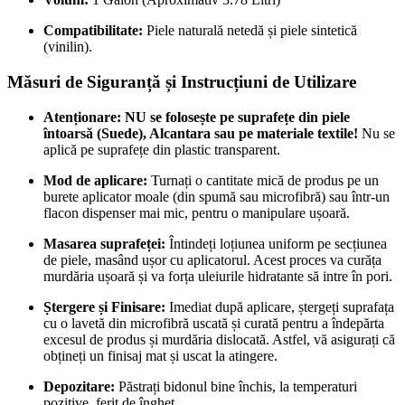
Compatibilitate:
Piele naturală netedă și piele sintetică
(vinilin).
Măsuri de Siguranță și Instrucțiuni de Utilizare
Atenționare:
NU se folosește pe suprafețe din piele
întoarsă (Suede), Alcantara sau pe materiale textile!
Nu se
aplică pe suprafețe din plastic transparent.
Mod de aplicare:
Turnați o cantitate mică de produs pe un
burete aplicator moale (din spumă sau microfibră) sau într-un
flacon dispenser mai mic, pentru o manipulare ușoară.
Masarea suprafeței:
Întindeți loțiunea uniform pe secțiunea
de piele, masând ușor cu aplicatorul. Acest proces va curăța
murdăria ușoară și va forța uleiurile hidratante să intre în pori.
Ștergere și Finisare:
Imediat după aplicare, ștergeți suprafața
cu o lavetă din microfibră uscată și curată pentru a îndepărta
excesul de produs și murdăria dislocată. Astfel, vă asigurați că
obțineți un finisaj mat și uscat la atingere.
Depozitare:
Păstrați bidonul bine închis, la temperaturi
pozitive, ferit de îngheț.