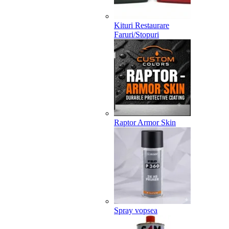
Kituri Restaurare
Faruri/Stopuri
Raptor Armor Skin
Spray vopsea