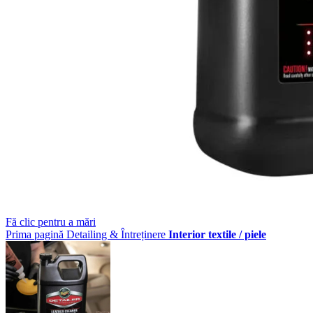
Fă clic pentru a mări
Prima pagină
Detailing & Întreținere
Interior textile / piele