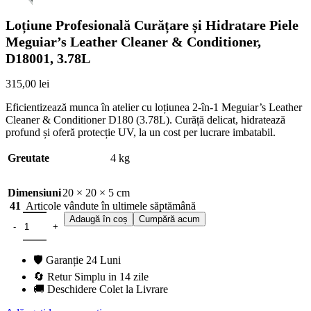
Loțiune Profesională Curățare și Hidratare Piele
Meguiar’s Leather Cleaner & Conditioner,
D18001, 3.78L
315,00
lei
Eficientizează munca în atelier cu loțiunea 2-în-1 Meguiar’s Leather
Cleaner & Conditioner D180 (3.78L). Curăță delicat, hidratează
profund și oferă protecție UV, la un cost per lucrare imbatabil.
Greutate
4 kg
Dimensiuni
20 × 20 × 5 cm
41
Articole vândute în ultimele săptămână
Adaugă în coș
Cumpără acum
🛡️ Garanție 24 Luni
🔄 Retur Simplu in 14 zile
🚚 Deschidere Colet la Livrare