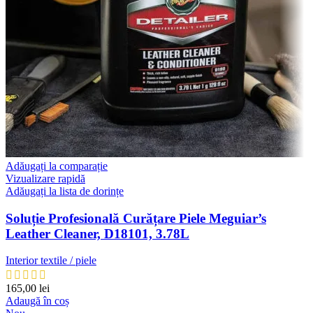
Adăugați la comparație
Vizualizare rapidă
Adăugați la lista de dorințe
Soluție Profesională Curățare Piele Meguiar’s
Leather Cleaner, D18101, 3.78L
Interior textile / piele
165,00
lei
Adaugă în coș