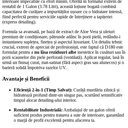
interioare impecabile cu efort minim. Oferită în formatul extrem de
rentabil de 1 Galon (3.78 Litri), această loțiune bogată combină
capacitatea de curățare a impurităților ușoare cu o hidratare intensă,
fiind perfectă pentru serviciile rapide de întreținere a tapițeriei
(express detailing).
Formula sa avansată, pe bază de extract de Aloe Vera și uleiuri
premium de condiționare, pătrunde adânc în porii pielii, redându-i
instantaneu suplețea, finețea și aspectul luxuriant. Un detaliu tehnic
crucial, extrem de apreciat de profesioniști, este faptul că D180 este
formulat pentru a
nu lăsa reziduuri albe
inestetice în cusături sau în
porii scaunelor din piele perforată (ventilată). Aplicat regulat, lasă în
urmă un finisaj curat, mat-satinat (fără aspect gras sau alunecos) și o
barieră solidă împotriva razelor UV.
Avantaje și Beneficii
Eficiență 2-în-1 (Timp Salvat):
Curăță murdăria zilnică și
hidratează profund dintr-un singur pas, scurtând semnificativ
timpul alocat detailing-ului interior.
Rentabilitate Industrială:
Ambalajul de un galon oferă
suficient produs pentru tratarea a sute de interioare, garantând
o marjă de profit excelentă pentru afacerea ta.