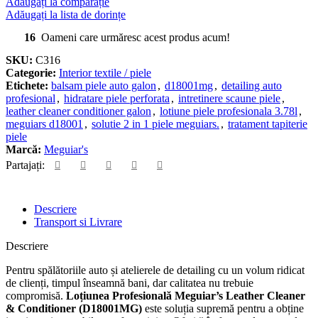
Adăugați la comparație
Adăugați la lista de dorințe
16
Oameni care urmăresc acest produs acum!
SKU:
C316
Categorie:
Interior textile / piele
Etichete:
balsam piele auto galon
,
d18001mg
,
detailing auto
profesional
,
hidratare piele perforata
,
intretinere scaune piele
,
leather cleaner conditioner galon
,
lotiune piele profesionala 3.78l
,
meguiars d18001
,
solutie 2 in 1 piele meguiars.
,
tratament tapiterie
piele
Marcă:
Meguiar's
Partajați:
Descriere
Transport si Livrare
Descriere
Pentru spălătoriile auto și atelierele de detailing cu un volum ridicat
de clienți, timpul înseamnă bani, dar calitatea nu trebuie
compromisă.
Loțiunea Profesională Meguiar’s Leather Cleaner
& Conditioner (D18001MG)
este soluția supremă pentru a obține