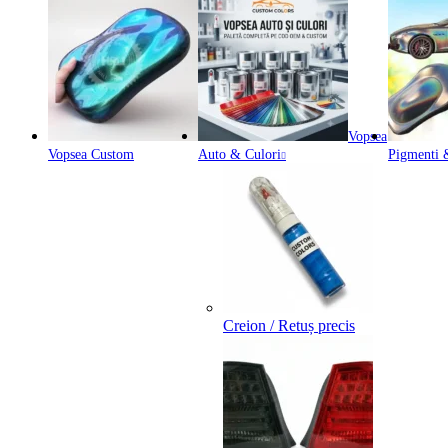
Vopsea
Vopsea Custom
Auto & Culori
Pigmenti &
Creion / Retuș precis