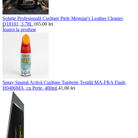
Soluție Profesională Curățare Piele Meguiar's Leather Cleaner,
D18101, 3.78L
165,00
lei
Înapoi la produse
Spray Spumă Activă Curățare Tapițerie Textilă MA-FRA Flash,
H0486MA, cu Perie, 400ml
41,00
lei