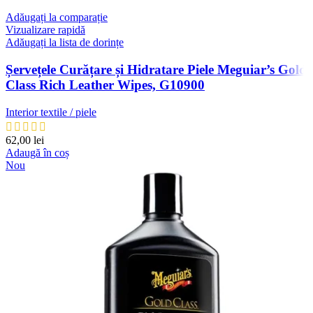
Adăugați la comparație
Vizualizare rapidă
Adăugați la lista de dorințe
Șervețele Curățare și Hidratare Piele Meguiar’s Gold
Class Rich Leather Wipes, G10900
Interior textile / piele
62,00
lei
Adaugă în coș
Nou