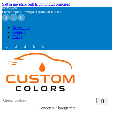
Salt la navigare
Salt la conținutul principal
0774584939
Livrare rapidă + transport gratuit de la 299 lei
Newsletter
Contact
FAQs
Conectare / înregistrare