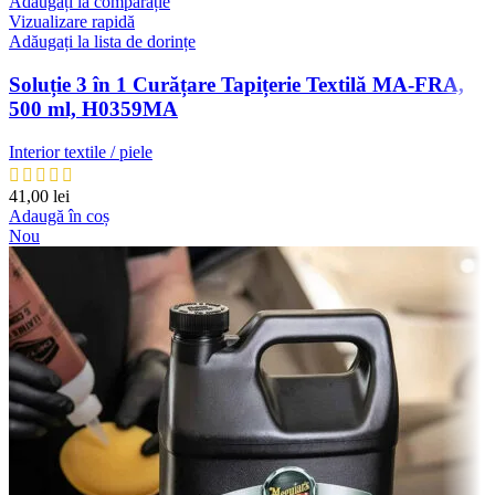
Adăugați la comparație
Vizualizare rapidă
Adăugați la lista de dorințe
Soluție 3 în 1 Curățare Tapițerie Textilă MA-FRA,
500 ml, H0359MA
Interior textile / piele
41,00
lei
Adaugă în coș
Nou