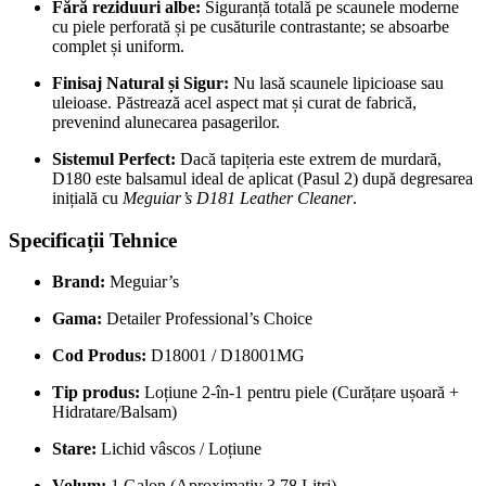
Fără reziduuri albe:
Siguranță totală pe scaunele moderne
cu piele perforată și pe cusăturile contrastante; se absoarbe
complet și uniform.
Finisaj Natural și Sigur:
Nu lasă scaunele lipicioase sau
uleioase. Păstrează acel aspect mat și curat de fabrică,
prevenind alunecarea pasagerilor.
Sistemul Perfect:
Dacă tapițeria este extrem de murdară,
D180 este balsamul ideal de aplicat (Pasul 2) după degresarea
inițială cu
Meguiar’s D181 Leather Cleaner
.
Specificații Tehnice
Brand:
Meguiar’s
Gama:
Detailer Professional’s Choice
Cod Produs:
D18001 / D18001MG
Tip produs:
Loțiune 2-în-1 pentru piele (Curățare ușoară +
Hidratare/Balsam)
Stare:
Lichid vâscos / Loțiune
Volum:
1 Galon (Aproximativ 3.78 Litri)