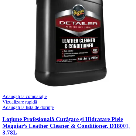
Adăugați la comparație
Vizualizare rapidă
Adăugați la lista de dorințe
Loțiune Profesională Curățare și Hidratare Piele
Meguiar’s Leather Cleaner & Conditioner, D18001,
3.78L