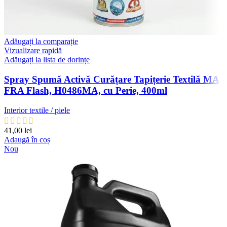
Adăugați la comparație
Vizualizare rapidă
Adăugați la lista de dorințe
Spray Spumă Activă Curățare Tapițerie Textilă MA-
FRA Flash, H0486MA, cu Perie, 400ml
Interior textile / piele
41,00
lei
Adaugă în coș
Nou