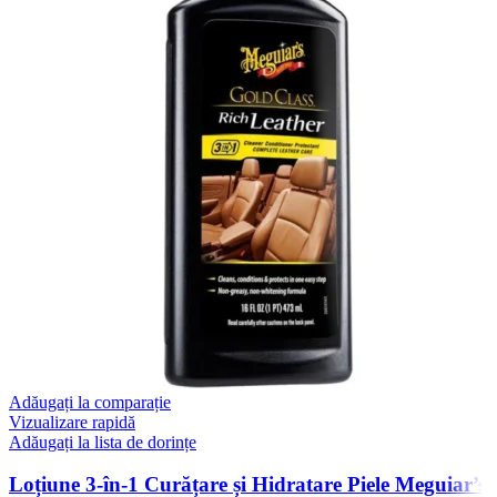
Adăugați la comparație
Vizualizare rapidă
Adăugați la lista de dorințe
Loțiune 3-în-1 Curățare și Hidratare Piele Meguiar’s