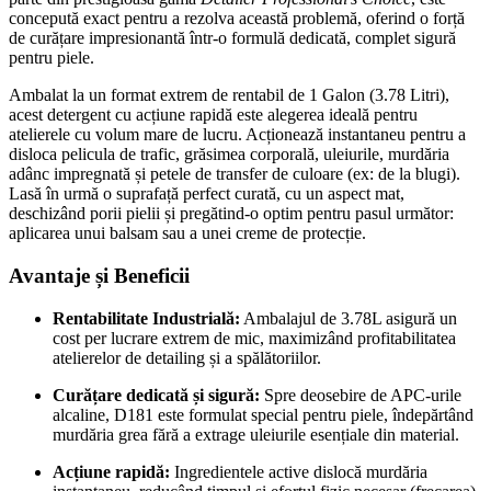
concepută exact pentru a rezolva această problemă, oferind o forță
de curățare impresionantă într-o formulă dedicată, complet sigură
pentru piele.
Ambalat la un format extrem de rentabil de 1 Galon (3.78 Litri),
acest detergent cu acțiune rapidă este alegerea ideală pentru
atelierele cu volum mare de lucru. Acționează instantaneu pentru a
disloca pelicula de trafic, grăsimea corporală, uleiurile, murdăria
adânc impregnată și petele de transfer de culoare (ex: de la blugi).
Lasă în urmă o suprafață perfect curată, cu un aspect mat,
deschizând porii pielii și pregătind-o optim pentru pasul următor:
aplicarea unui balsam sau a unei creme de protecție.
Avantaje și Beneficii
Rentabilitate Industrială:
Ambalajul de 3.78L asigură un
cost per lucrare extrem de mic, maximizând profitabilitatea
atelierelor de detailing și a spălătoriilor.
Curățare dedicată și sigură:
Spre deosebire de APC-urile
alcaline, D181 este formulat special pentru piele, îndepărtând
murdăria grea fără a extrage uleiurile esențiale din material.
Acțiune rapidă:
Ingredientele active dislocă murdăria