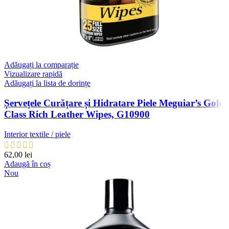
Adăugați la comparație
Vizualizare rapidă
Adăugați la lista de dorințe
Șervețele Curățare și Hidratare Piele Meguiar’s Gold
Class Rich Leather Wipes, G10900
Interior textile / piele
62,00
lei
Adaugă în coș
Nou