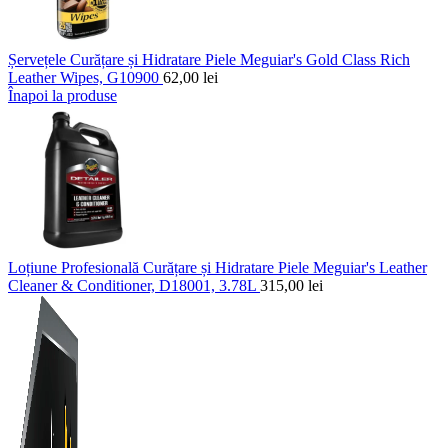
Șervețele Curățare și Hidratare Piele Meguiar's Gold Class Rich
Leather Wipes, G10900
62,00
lei
Înapoi la produse
Loțiune Profesională Curățare și Hidratare Piele Meguiar's Leather
Cleaner & Conditioner, D18001, 3.78L
315,00
lei