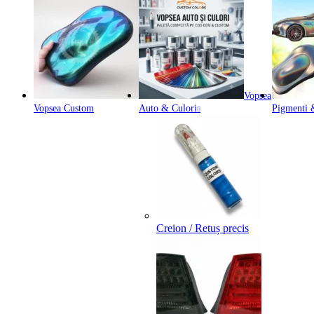
Vopsea
Vopsea Custom
Auto & Culori
Pigmenti &
Creion / Retuș precis