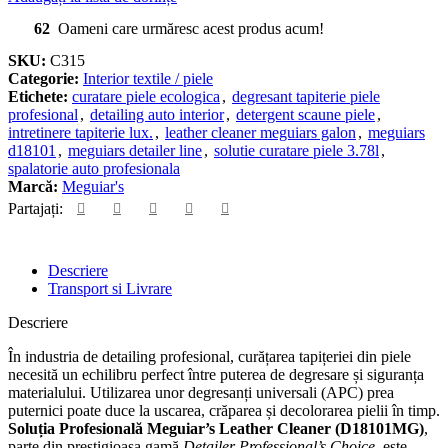
62
Oameni care urmăresc acest produs acum!
SKU:
C315
Categorie:
Interior textile / piele
Etichete:
curatare piele ecologica
,
degresant tapiterie piele
profesional
,
detailing auto interior
,
detergent scaune piele
,
intretinere tapiterie lux.
,
leather cleaner meguiars galon
,
meguiars
d18101
,
meguiars detailer line
,
solutie curatare piele 3.78l
,
spalatorie auto profesionala
Marcă:
Meguiar's
Partajați:
Descriere
Transport si Livrare
Descriere
În industria de detailing profesional, curățarea tapițeriei din piele
necesită un echilibru perfect între puterea de degresare și siguranța
materialului. Utilizarea unor degresanți universali (APC) prea
puternici poate duce la uscarea, crăparea și decolorarea pielii în timp.
Soluția Profesională Meguiar’s Leather Cleaner (D18101MG)
,
parte din prestigioasa gamă
Detailer Professional’s Choice
, este