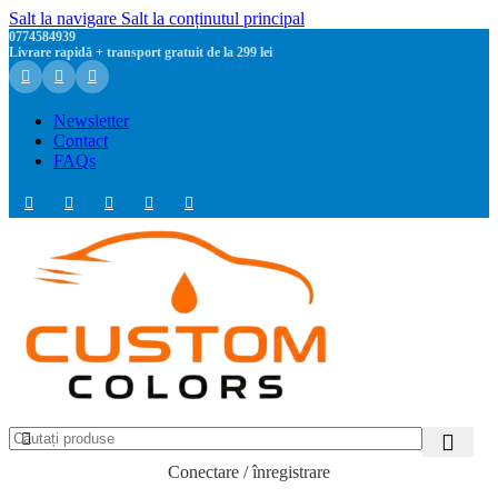
Salt la navigare
Salt la conținutul principal
0774584939
Livrare rapidă + transport gratuit de la 299 lei
Newsletter
Contact
FAQs
Conectare / înregistrare