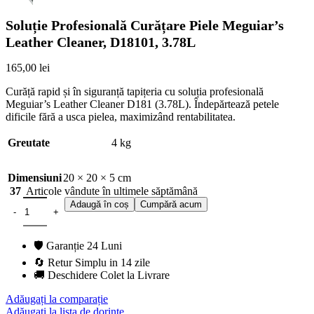
Soluție Profesională Curățare Piele Meguiar’s
Leather Cleaner, D18101, 3.78L
165,00
lei
Curăță rapid și în siguranță tapițeria cu soluția profesională
Meguiar’s Leather Cleaner D181 (3.78L). Îndepărtează petele
dificile fără a usca pielea, maximizând rentabilitatea.
Greutate
4 kg
Dimensiuni
20 × 20 × 5 cm
37
Articole vândute în ultimele săptămână
Adaugă în coș
Cumpără acum
🛡️ Garanție 24 Luni
🔄 Retur Simplu in 14 zile
🚚 Deschidere Colet la Livrare
Adăugați la comparație
Adăugați la lista de dorințe