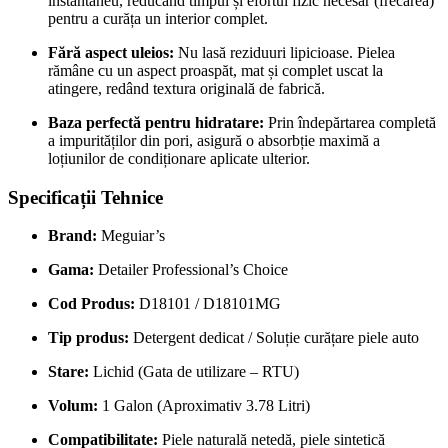
instantaneu, reducând timpul și efortul fizic necesar (frecarea)
pentru a curăța un interior complet.
Fără aspect uleios:
Nu lasă reziduuri lipicioase. Pielea
rămâne cu un aspect proaspăt, mat și complet uscat la
atingere, redând textura originală de fabrică.
Baza perfectă pentru hidratare:
Prin îndepărtarea completă
a impurităților din pori, asigură o absorbție maximă a
loțiunilor de condiționare aplicate ulterior.
Specificații Tehnice
Brand:
Meguiar’s
Gama:
Detailer Professional’s Choice
Cod Produs:
D18101 / D18101MG
Tip produs:
Detergent dedicat / Soluție curățare piele auto
Stare:
Lichid (Gata de utilizare – RTU)
Volum:
1 Galon (Aproximativ 3.78 Litri)
Compatibilitate:
Piele naturală netedă, piele sintetică