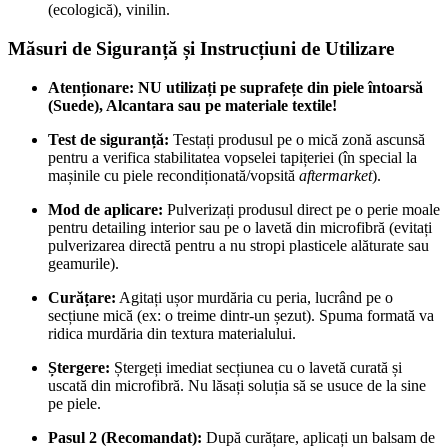
(ecologică), vinilin.
Măsuri de Siguranță și Instrucțiuni de Utilizare
Atenționare:
NU utilizați pe suprafețe din piele întoarsă
(Suede), Alcantara sau pe materiale textile!
Test de siguranță:
Testați produsul pe o mică zonă ascunsă
pentru a verifica stabilitatea vopselei tapițeriei (în special la
mașinile cu piele recondiționată/vopsită
aftermarket
).
Mod de aplicare:
Pulverizați produsul direct pe o perie moale
pentru detailing interior sau pe o lavetă din microfibră (evitați
pulverizarea directă pentru a nu stropi plasticele alăturate sau
geamurile).
Curățare:
Agitați ușor murdăria cu peria, lucrând pe o
secțiune mică (ex: o treime dintr-un șezut). Spuma formată va
ridica murdăria din textura materialului.
Ștergere:
Ștergeți imediat secțiunea cu o lavetă curată și
uscată din microfibră. Nu lăsați soluția să se usuce de la sine
pe piele.
Pasul 2 (Recomandat):
După curățare, aplicați un balsam de