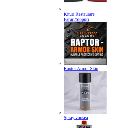
Kituri Restaurare
Faruri/Stopuri
Raptor Armor Skin
Spray vopsea