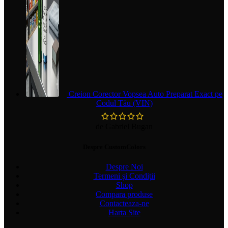
Creion Corector Vopsea Auto Preparat Exact pe
Codul Tău (VIN)
de Gabriel Bugan
Despre CustomColors
Despre Noi
Termeni și Condiții
Shop
Compara produse
Contacteaza-ne
Harta Site