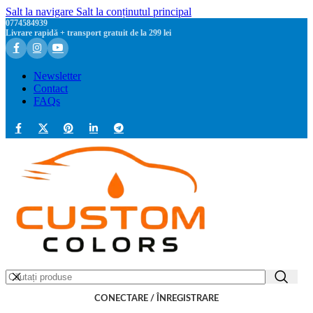
Salt la navigare
Salt la conținutul principal
0774584939
Livrare rapidă + transport gratuit de la 299 lei
Newsletter
Contact
FAQs
CONECTARE / ÎNREGISTRARE