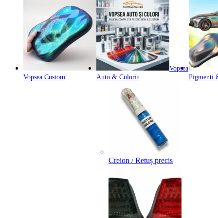
Vopsea
Vopsea Custom
Auto & Culori
Pigmenti &
Creion / Retuș precis