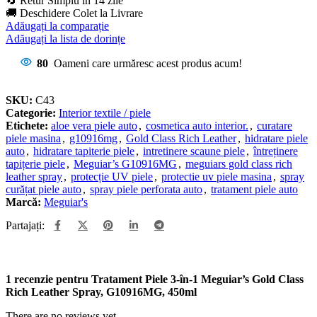
🔄 Retur Simplu in 14 zile
🚚 Deschidere Colet la Livrare
Adăugați la comparație
Adăugați la lista de dorințe
80
Oameni care urmăresc acest produs acum!
SKU:
C43
Categorie:
Interior textile / piele
Etichete:
aloe vera piele auto
,
cosmetica auto interior.
,
curatare
piele masina
,
g10916mg
,
Gold Class Rich Leather
,
hidratare piele
auto
,
hidratare tapiterie piele
,
intretinere scaune piele
,
întreținere
tapițerie piele
,
Meguiar’s G10916MG
,
meguiars gold class rich
leather spray
,
protecție UV piele
,
protectie uv piele masina
,
spray
curățat piele auto
,
spray piele perforata auto
,
tratament piele auto
Marcă:
Meguiar's
Partajați:
1 recenzie pentru
Tratament Piele 3-în-1 Meguiar’s Gold Class
Rich Leather Spray, G10916MG, 450ml
There are no reviews yet