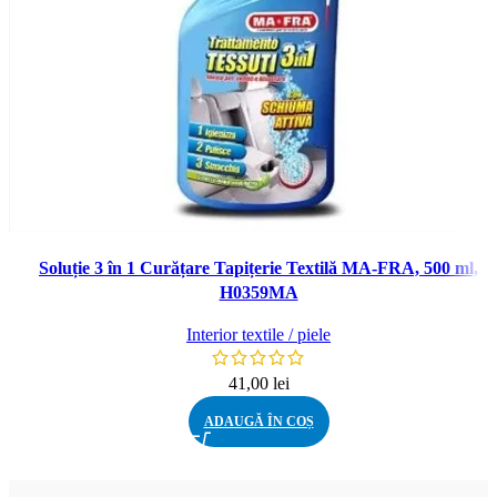
Soluție 3 în 1 Curățare Tapițerie Textilă MA-FRA, 500 ml,
H0359MA
Interior textile / piele
41,00
lei
ADAUGĂ ÎN COȘ