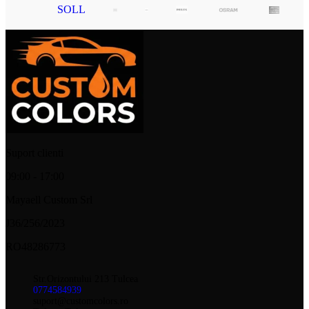
SOLL
Suport clienti
09:00 - 17:00
Mayaell Custom Srl
J36/256/2023
RO48286773
Str.Orizontului 213 Tulcea
0774584939
suport@customcolors.ro