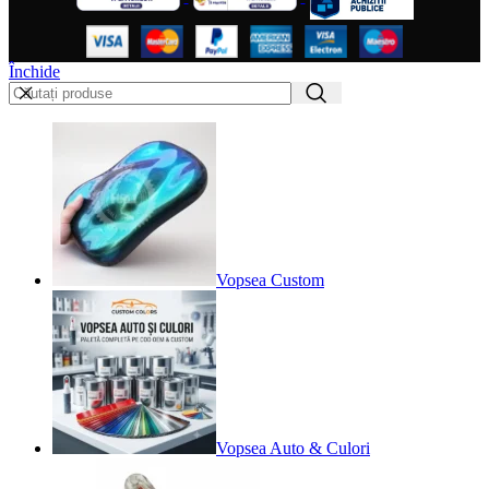
Închide
Vopsea Custom
Vopsea Auto & Culori